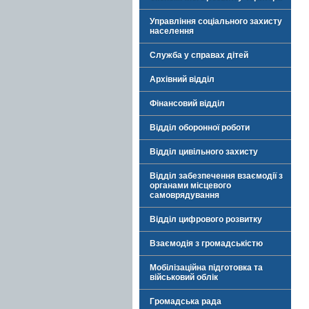
Управління соціального захисту
населення
Служба у справах дітей
Архівний відділ
Фінансовий відділ
Відділ оборонної роботи
Відділ цивільного захисту
Відділ забезпечення взаємодії з
органами місцевого
самоврядування
Відділ цифрового розвитку
Взаємодія з громадськістю
Мобілізаційна підготовка та
військовий облік
Громадська рада