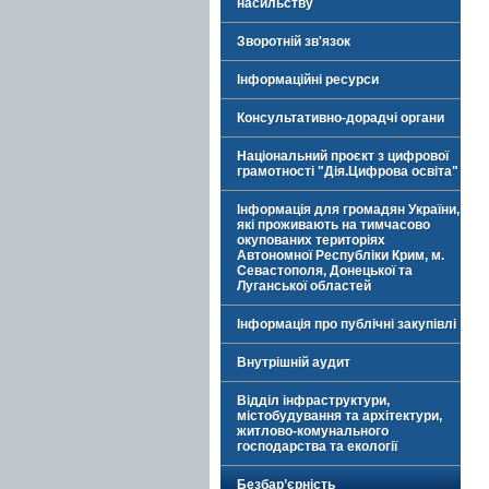
насильству
Зворотній зв'язок
Інформаційні ресурси
Консультативно-дорадчі органи
Національний проєкт з цифрової
грамотності "Дія.Цифрова освіта"
Інформація для громадян України,
які проживають на тимчасово
окупованих територіях
Автономної Республіки Крим, м.
Севастополя, Донецької та
Луганської областей
Інформація про публічні закупівлі
Внутрішній аудит
Відділ інфраструктури,
містобудування та архітектури,
житлово-комунального
господарства та екології
Безбар’єрність