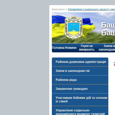
Баштанка »
Управління соціального захисту на
Баш
Баш
Герої не
Зміни в
Головна
Новини
вмирають
законодав
Районна державна адміністрація
Зміни в законодавстві
Районна рада
Звернення громадян
Учасникам бойових дій та членам
їх сімей
Управління соціально-
економічного розвитку території