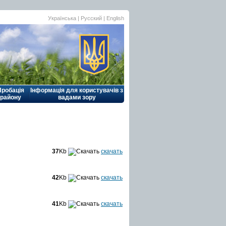
Українська |
Русский
|
English
Пробація
Інформація для користувачів з
району
вадами зору
37
Kb
скачать
42
Kb
скачать
41
Kb
скачать