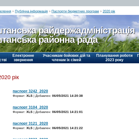
селення
»
Публічна інформація
»
Паспорти бюджетних програм
»
2020 рік
танська райдержадміністрація
танська районна рада
Електронне
Учасникам бойових дій та
Планування роботи
стві
звернення
членам їх сімей
2023 року
2020 рік
паспорт 3242_2020
Формат:
XLS
| Добавлен:
06/05/2021 14:20:38
паспорт 3104_2020
Формат:
XLS
| Добавлен:
06/05/2021 14:21:01
паспорт 3121_2020
Формат:
XLS
| Добавлен:
06/05/2021 14:21:22