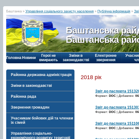
Баштанка »
Управління соціального захисту населення
»
Публічна інформація
»
Зві
Баштанська рай
Баштанська рай
Герої не
Зміни в
Електронне
Учасни
Головна
Новини
вмирають
законодавстві
звернення
чл
Районна державна адміністрація
2018 рік
Зміни в законодавстві
Звіт до паспорта 15132
Формат:
DOC
| Добавлен:
06
Районна рада
Звіт до паспорта 15130
Звернення громадян
Формат:
DOC
| Добавлен:
06
Учасникам бойових дій та членам
їх сімей
Звіт до паспорта 15110
Формат:
DOC
| Добавлен:
06
Управління соціально-
економічного розвитку території