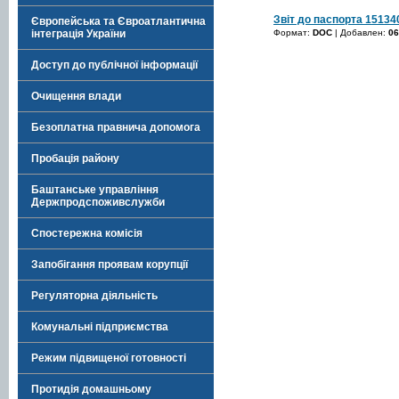
Звіт до паспорта 15134
Європейська та Євроатлантична
Формат:
DOC
| Добавлен:
06
інтеграція України
Доступ до публічної інформації
Очищення влади
Безоплатна правнича допомога
Пробація району
Баштанське управління
Держпродспоживслужби
Спостережна комісія
Запобігання проявам корупції
Регуляторна діяльність
Комунальні підприємства
Режим підвищеної готовності
Протидія домашньому