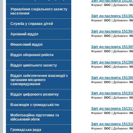
Звіт до паспорта 15130
Формат:
DOC
| Добавлен:
06
Управління соціального захисту
населення
Звіт до паспорта 15130
Формат:
DOC
| Добавлен:
06
Служба у справах дітей
Звіт до паспорта 15130
Архівний відділ
Формат:
DOC
| Добавлен:
06
Фінансовий відділ
Звіт до паспорта 15130
Формат:
DOC
| Добавлен:
06
Відділ оборонної роботи
Звіт до паспорта 15130
Відділ цивільного захисту
Формат:
DOC
| Добавлен:
06
Відділ забезпечення взаємодії з
Звіт до паспорта 15130
органами місцевого
Формат:
DOC
| Добавлен:
06
самоврядування
Звіт до паспорта 15131
Відділ цифрового розвитку
Формат:
DOC
| Добавлен:
06
Взаємодія з громадськістю
Звіт до паспорта 15131
Формат:
DOC
| Добавлен:
06
Мобілізаційна підготовка та
військовий облік
Звіт до паспорта 15131
Формат:
DOC
| Добавлен:
06
Громадська рада