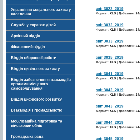
звіт 3022_2019
Управління соціального захисту
Формат:
XLS
| Добавлен:
24
населення
звіт 3032_2019
Служба у справах дітей
Формат:
XLS
| Добавлен:
24
Архівний відділ
звіт 3033_2019
Формат:
XLS
| Добавлен:
24
Фінансовий відділ
звіт 3035_2019
Відділ оборонної роботи
Формат:
XLS
| Добавлен:
24
Відділ цивільного захисту
звіт 3041_2019
Формат:
XLS
| Добавлен:
24
Відділ забезпечення взаємодії з
органами місцевого
самоврядування
звіт 3042_2019
Формат:
XLS
| Добавлен:
24
Відділ цифрового розвитку
звіт 3043_2019
Взаємодія з громадськістю
Формат:
XLS
| Добавлен:
24
Мобілізаційна підготовка та
звіт 3044_2019
військовий облік
Формат:
XLS
| Добавлен:
24
Громадська рада
звіт 3045_2019