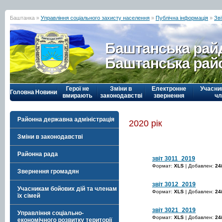
Баштанка »
Управління соціального захисту населення
»
Публічна інформація
»
Зві
Баштанська рай
Баштанська рай
Герої не
Зміни в
Електронне
Учасни
Головна
Новини
вмирають
законодавстві
звернення
чл
Районна державна адміністрація
2020 рік
Зміни в законодавстві
Районна рада
звіт 3011_2019
Формат:
XLS
| Добавлен:
24
Звернення громадян
звіт 3012_2019
Учасникам бойових дій та членам
Формат:
XLS
| Добавлен:
24
їх сімей
звіт 3021_2019
Управління соціально-
Формат:
XLS
| Добавлен:
24
економічного розвитку території