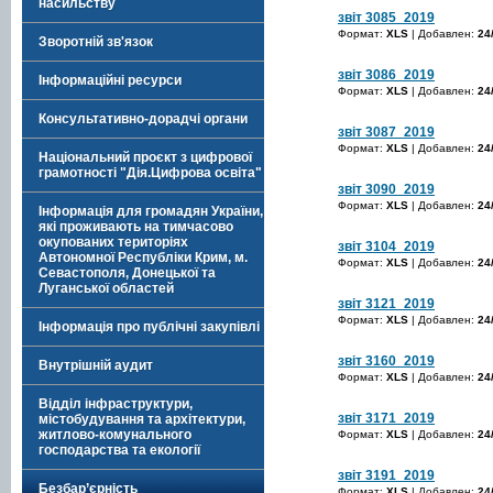
насильству
звіт 3085_2019
Формат:
XLS
| Добавлен:
24
Зворотній зв'язок
звіт 3086_2019
Інформаційні ресурси
Формат:
XLS
| Добавлен:
24
Консультативно-дорадчі органи
звіт 3087_2019
Формат:
XLS
| Добавлен:
24
Національний проєкт з цифрової
грамотності "Дія.Цифрова освіта"
звіт 3090_2019
Формат:
XLS
| Добавлен:
24
Інформація для громадян України,
які проживають на тимчасово
окупованих територіях
звіт 3104_2019
Автономної Республіки Крим, м.
Формат:
XLS
| Добавлен:
24
Севастополя, Донецької та
Луганської областей
звіт 3121_2019
Формат:
XLS
| Добавлен:
24
Інформація про публічні закупівлі
звіт 3160_2019
Внутрішній аудит
Формат:
XLS
| Добавлен:
24
Відділ інфраструктури,
звіт 3171_2019
містобудування та архітектури,
житлово-комунального
Формат:
XLS
| Добавлен:
24
господарства та екології
звіт 3191_2019
Безбар’єрність
Формат:
XLS
| Добавлен:
24