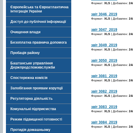
Формат:
XLS
| Добавлен:
24
Європейська та Євроатлантична
інтеграція України
звіт 3046_2019
Формат:
XLS
| Добавлен:
24
Доступ до публічної інформації
звіт 3047_2019
Очищення влади
Формат:
XLS
| Добавлен:
24
Безоплатна правнича допомога
звіт 3049_2019
Формат:
XLS
| Добавлен:
24
Пробація району
звіт 3050_2019
Баштанське управління
Формат:
XLS
| Добавлен:
24
Держпродспоживслужби
звіт 3081_2019
Спостережна комісія
Формат:
XLS
| Добавлен:
24
Запобігання проявам корупції
звіт 3082_2019
Формат:
XLS
| Добавлен:
24
Регуляторна діяльність
звіт 3083_2019
Комунальні підприємства
Формат:
XLS
| Добавлен:
24
Режим підвищеної готовності
звіт 3084_2019
Формат:
XLS
| Добавлен:
24
Протидія домашньому