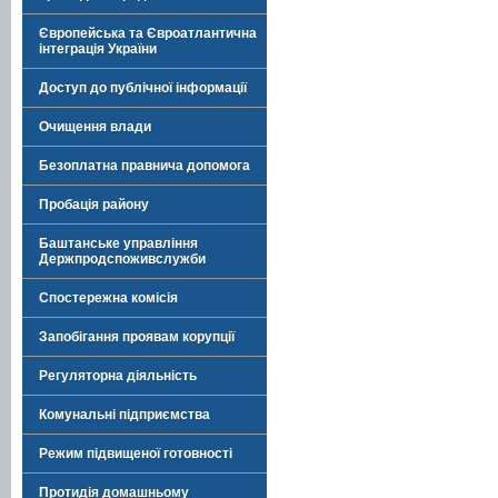
Європейська та Євроатлантична
інтеграція України
Доступ до публічної інформації
Очищення влади
Безоплатна правнича допомога
Пробація району
Баштанське управління
Держпродспоживслужби
Спостережна комісія
Запобігання проявам корупції
Регуляторна діяльність
Комунальні підприємства
Режим підвищеної готовності
Протидія домашньому