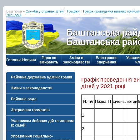
Баштанка »
Служба у справах дітей
»
Графіки
»
Графік проведення виїзних прийомі
2021 році
Баштанська рай
Баштанська рай
Герої не
Зміни в
Електронне
Учасни
Головна
Новини
вмирають
законодавстві
звернення
чл
Районна державна адміністрація
Графік проведення ви
дітей у 2021 році
Зміни в законодавстві
Районна рада
№ п/п
Назва ТГ
січень
лютий
б
Звернення громадян
1
Учасникам бойових дій та членам
їх сімей
2
Управління соціально-