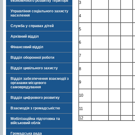
економічного розвитку території
3
Управління соціального захисту
населення
4
Служба у справах дітей
5
Архівний відділ
6
Фінансовий відділ
7
Відділ оборонної роботи
Відділ цивільного захисту
8
Відділ забезпечення взаємодії з
9
органами місцевого
самоврядування
10
Відділ цифрового розвитку
Взаємодія з громадськістю
11
12
Мобілізаційна підготовка та
військовий облік
Громадська рада