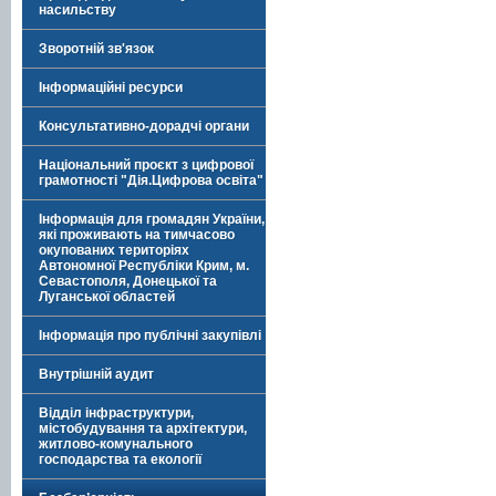
насильству
Зворотній зв'язок
Інформаційні ресурси
Консультативно-дорадчі органи
Національний проєкт з цифрової
грамотності "Дія.Цифрова освіта"
Інформація для громадян України,
які проживають на тимчасово
окупованих територіях
Автономної Республіки Крим, м.
Севастополя, Донецької та
Луганської областей
Інформація про публічні закупівлі
Внутрішній аудит
Відділ інфраструктури,
містобудування та архітектури,
житлово-комунального
господарства та екології