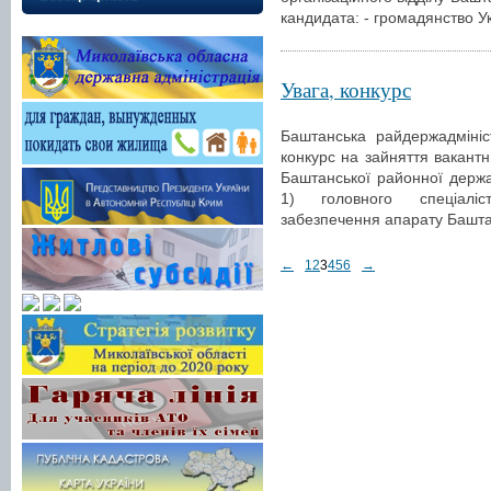
кандидата: - громадянство Ук
Увага, конкурс
Баштанська райдержадмініс
конкурс на зайняття вакантн
Баштанської районної держав
1) головного спеціаліст
забезпечення апарату Башта
←
1
2
3
4
5
6
→