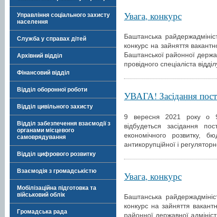
Увага, конкурс
Управління соціального захисту
населення
Баштанська райдержадмініс
Служба у справах дітей
конкурс на зайняття вакантн
Баштанської районної держав
Архівний відділ
провідного спеціаліста відд
Фінансовий відділ
Відділ оборонної роботи
УВАГА! Засідання пості
Відділ цивільного захисту
9 вересня 2021 року о 9
Відділ забезпечення взаємодії з
відбудеться засідання пос
органами місцевого
економічного розвитку, бюд
самоврядування
антикорупційної і регуляторн
Відділ цифрового розвитку
Взаємодія з громадськістю
Увага, конкурс
Мобілізаційна підготовка та
військовий облік
Баштанська райдержадмініс
конкурс на зайняття вакант
Громадська рада
районної державної адміністр