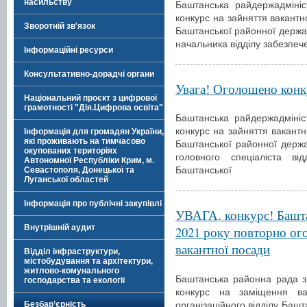
насильству
Баштанська райдержадмініс
конкурс на зайняття вакантн
Зворотній зв'язок
Баштанської районної держав
начальника відділу забезпеч
Інформаційні ресурси
Консультативно-дорадчі органи
Увага! Оголошено конк
Національний проєкт з цифрової
грамотності "Дія.Цифрова освіта"
Баштанська райдержадмініс
конкурс на зайняття вакантн
Інформація для громадян України,
які проживають на тимчасово
Баштанської районної держав
окупованих територіях
головного спеціаліста ві
Автономної Республіки Крим, м.
Баштанської
Севастополя, Донецької та
Луганської областей
Інформація про публічні закупівлі
УВАГА, конкурс! Баштан
Внутрішній аудит
2021 року повторно ог
вакантної посади
Відділ інфраструктури,
містобудування та архітектури,
житлово-комунального
Баштанська районна рада з
господарства та екології
конкурс на заміщення вак
організаційного відділу Баш
Безбар’єрність