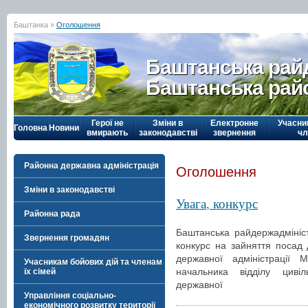
Баштанка »
Оголошення
Баштанська рай
Баштанська рай
Герої не
Зміни в
Електронне
Учасни
Головна
Новини
вмирають
законодавстві
звернення
чл
Районна державна адміністрація
Оголошення
Зміни в законодавстві
Увага, конкурс
Районна рада
Баштанська райдержадмініс
Звернення громадян
конкурс на зайняття посад
державної адміністрації М
Учасникам бойових дій та членам
начальника відділу циві
їх сімей
державної
Управління соціально-
економічного розвитку території