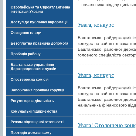
– начальника відділу цивіль
Європейська та Євроатлантична
інтеграція України
Доступ до публічної інформації
Увага, конкурс
Очищення влади
Баштанська райдержадмініс
конкурс на зайняття вакантн
Безоплатна правнича допомога
Баштанської районної держав
Пробація району
головного спеціаліста сектор
Баштанське управління
Держпродспоживслужби
Увага, конкурс
Спостережна комісія
Баштанська райдержадмініс
Запобігання проявам корупції
конкурс на зайняття вакантн
Баштанської районної держав
Регуляторна діяльність
начальника фінансового відд
Комунальні підприємства
Режим підвищеної готовності
Увага! Оголошено конк
Протидія домашньому