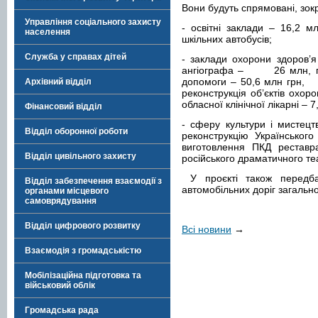
Вони будуть спрямовані, зок
Управління соціального захисту
- освітні заклади – 16,2 
населення
шкільних автобусів;
Служба у справах дітей
- заклади охорони здоров’
ангіографа – 26 млн, при
допомоги – 50,6 млн 
Архівний відділ
реконструкція об’єктів охоро
обласної клінічної лікарні – 7
Фінансовий відділ
- сферу культури і мистецт
Відділ оборонної роботи
реконструкцію Українськог
виготовлення ПКД реставра
Відділ цивільного захисту
російського драматичного те
У проєкті також передб
Відділ забезпечення взаємодії з
автомобільних доріг загальн
органами місцевого
самоврядування
Відділ цифрового розвитку
Всі новини
→
Взаємодія з громадськістю
Мобілізаційна підготовка та
військовий облік
Громадська рада