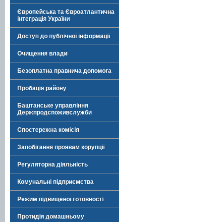
Європейська та Євроатлантична
інтеграція України
Доступ до публічної інформації
Очищення влади
Безоплатна правнича допомога
Пробація району
Баштанське управління
Держпродспоживслужби
Спостережна комісія
Запобігання проявам корупції
Регуляторна діяльність
Комунальні підприємства
Режим підвищеної готовності
Протидія домашньому