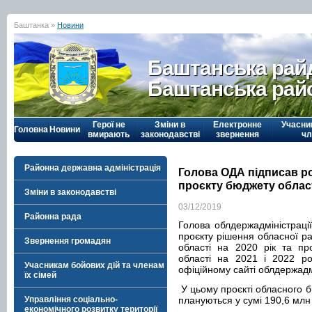
Баштанка »
Новини
Баштанська рай
Баштанська рай
Герої не
Зміни в
Електронне
Учасни
Головна
Новини
вмирають
законодавстві
звернення
чл
Районна державна адміністрація
Голова ОДА підписав р
проєкту бюджету області
Зміни в законодавстві
03/12/2019
Районна рада
Голова облдержадміністраці
проєкту рішення обласної р
Звернення громадян
області на 2020 рік та пр
області на 2021 і 2022 р
Учасникам бойових дій та членам
офіційному сайті облдержадм
їх сімей
У цьому проєкті обласного б
Управління соціально-
плануються у сумі 190,6 млн 
економічного розвитку території