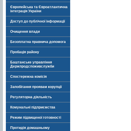
Європейська та Євроатлантична
інтеграція України
Доступ до публічної інформації
Очищення влади
Безоплатна правнича допомога
Пробація району
Баштанське управління
Держпродспоживслужби
Спостережна комісія
Запобігання проявам корупції
Регуляторна діяльність
Комунальні підприємства
Режим підвищеної готовності
Протидія домашньому