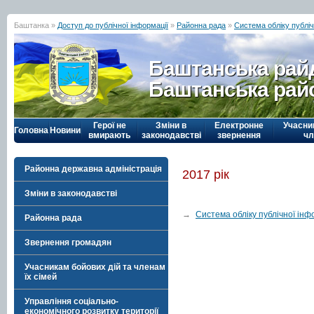
Баштанка »
Доступ до публічної інформації
»
Районна рада
»
Система обліку публіч
Баштанська рай
Баштанська рай
Герої не
Зміни в
Електронне
Учасни
Головна
Новини
вмирають
законодавстві
звернення
чл
Районна державна адміністрація
2017 рік
Зміни в законодавстві
→
Система обліку публічної інф
Районна рада
Звернення громадян
Учасникам бойових дій та членам
їх сімей
Управління соціально-
економічного розвитку території