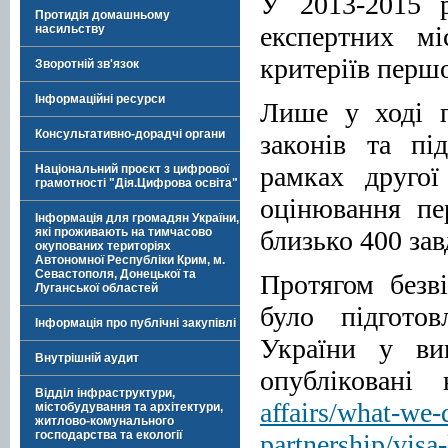
У 2013-2015 
Протидія домашньому
експертних м
насильству
критеріїв першо
Зворотній зв'язок
Інформаційні ресурси
Лише у ході п
Консультативно-дорадчі органи
законів та пі
рамках другої
Національний проєкт з цифрової
грамотності "Дія.Цифрова освіта"
оцінювання пе
Інформація для громадян України,
близько 400 зав
які проживають на тимчасово
окупованих територіях
Автономної Республіки Крим, м.
Севастополя, Донецької та
Протягом безв
Луганської областей
було підгото
Інформація про публічні закупівлі
України у вик
Внутрішній аудит
опублікован
Відділ інфраструктури,
affairs/what-we-d
містобудування та архітектури,
житлово-комунального
господарства та екології
partnership/visa