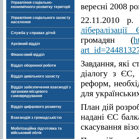
Управління соціально-
вересні 2008 ро
економічного розвитку території
22.11.2010 р
Управління соціального захисту
населення
лібералізації
Служба у справах дітей
громадян (
h
Архівний відділ
art_id=2448132
Фінансовий відділ
Завдання, які с
Відділ оборонної роботи
діалогу з ЄС,
Відділ цивільного захисту
реформ, необхі
Відділ забезпечення взаємодії з
для українськи
органами місцевого
самоврядування
План дій розро
Відділ цифрового розвитку
надані ЄС балк
Взаємодія з громадськістю
скасування віз
Мобілізаційна підготовка та
військовий облік