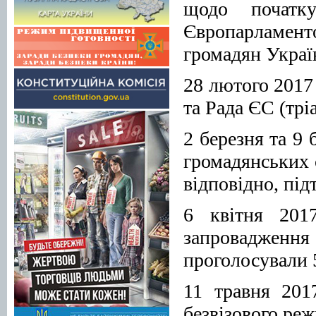
щодо почат
Європарламент
громадян Украї
28 лютого 2017
та Рада ЄС (трі
2 березня та 9
громадянських с
відповідно, під
6 квітня 201
запровадження 
проголосували 
11 травня 201
безвізового ре