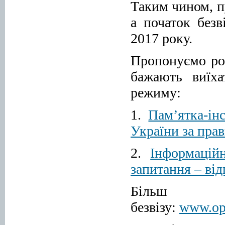
Таким чином, пу
а початок безв
2017 року.
Пропонуємо роз
бажають виїха
режиму:
1.
Пам’ятка-ін
України за пра
2.
Інформацій
запитання – від
Більш д
безвізу:
www.ope