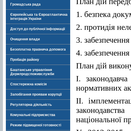
План дій перед
Громадська рада
1. безпека док
Європейська та Євроатлантична
інтеграція України
2. протидія нел
Доступ до публічної інформації
3. забезпечення
Очищення влади
Безоплатна правнича допомога
4. забезпеченн
Пробація району
План дій викону
Баштанське управління
Держпродспоживслужби
І. законодавч
Спостережна комісія
нормативних акт
Запобігання проявам корупції
ІІ. імплемента
Регуляторна діяльність
законодавст
Комунальні підприємства
національної п
Режим підвищеної готовності