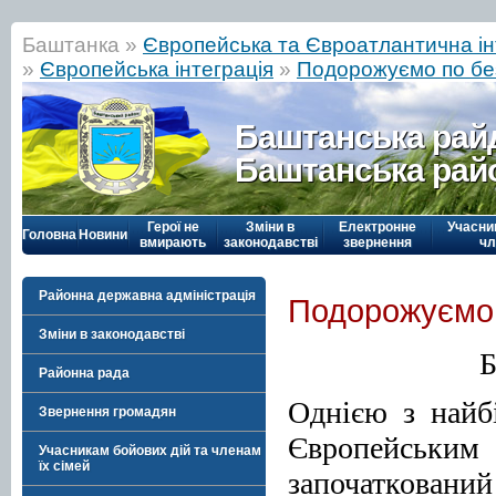
Баштанка »
Європейська та Євроатлантична ін
»
Європейська інтеграція
»
Подорожуємо по бе
Баштанська рай
Баштанська рай
Герої не
Зміни в
Електронне
Учасни
Головна
Новини
вмирають
законодавстві
звернення
чл
Районна державна адміністрація
Подорожуємо 
Зміни в законодавстві
Б
Районна рада
Однією з найб
Звернення громадян
Європейськ
Учасникам бойових дій та членам
їх сімей
започаткован