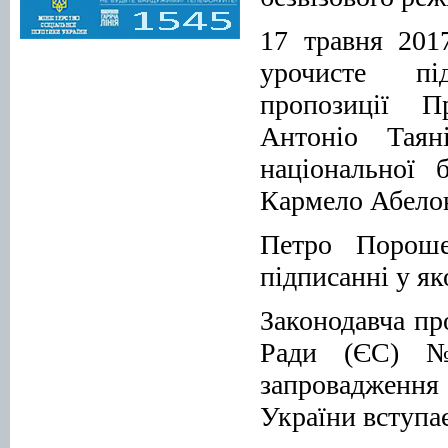
17 травня 201
урочисте під
пропозиції П
Антоніо Таян
національної
Кармело Абел
Петро Пороше
підписанні у як
Законодавча пр
Ради (ЄС) №
запровадженн
України вступає 