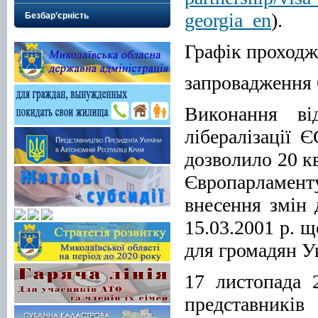
georgia_en
).
Безбар’єрність
Графік проходж
запровадження 
Виконання ві
лібералізації 
дозволило 20 кв
Європарламент
внесення змін
15.03.2001 р. 
для громадян У
17 листопада 
представникі