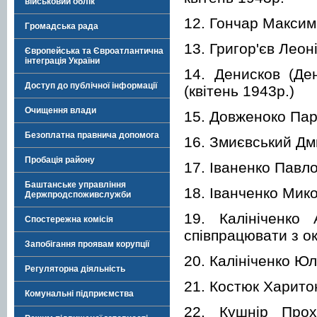
військовий облік
12. Гончар Максим
Громадська рада
13. Григор'єв Леон
Європейська та Євроатлантична
інтеграція України
14. Денисков (Ден
Доступ до публічної інформації
(квітень 1943р.)
Очищення влади
15. Довженоко Пара
Безоплатна правнича допомога
16. Змиєвський Дм
Пробація району
17. Іваненко Павло
Баштанське управління
18. Іванченко Мико
Держпродспоживслужби
19. Калініченко
Спостережна комісія
співпрацювати з о
Запобігання проявам корупції
20. Калініченко Юл
Регуляторна діяльність
21. Костюк Харито
Комунальні підприємства
22. Кушнір Прохо