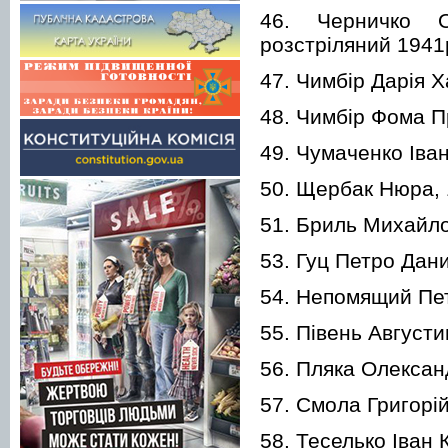
46. Черничко Ол
розстріляний 1941
47. Чимбір Дарія Х
48. Чимбір Фома П
49. Чумаченко Іва
50. Щербак Нюра, 1
51. Бриль Михайло
53. Гуц Петро Дани
54. Непомящий Пет
55. Півень Августи
56. Пляка Олексан
57. Смола Григорій
58. Теселько Іван 