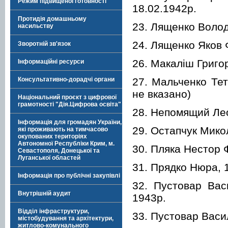
Режим підвищеної готовності
18.02.1942р.
Протидія домашньому
23. Лященко Волод
насильству
24. Лященко Яков 
Зворотній зв'язок
26. Макаліш Григор
Інформаційні ресурси
27. Мальченко Тет
Консультативно-дорадчі органи
не вказано)
Національний проєкт з цифрової
грамотності "Дія.Цифрова освіта"
28. Непомящий Лео
Інформація для громадян України,
29. Остапчук Мико
які проживають на тимчасово
окупованих територіях
Автономної Республіки Крим, м.
30. Пляка Нестор Ф
Севастополя, Донецької та
Луганської областей
31. Прядко Нюра, 1
Інформація про публічні закупівлі
32. Пустовар Васи
Внутрішній аудит
1943р.
Відділ інфраструктури,
33. Пустовар Васил
містобудування та архітектури,
житлово-комунального