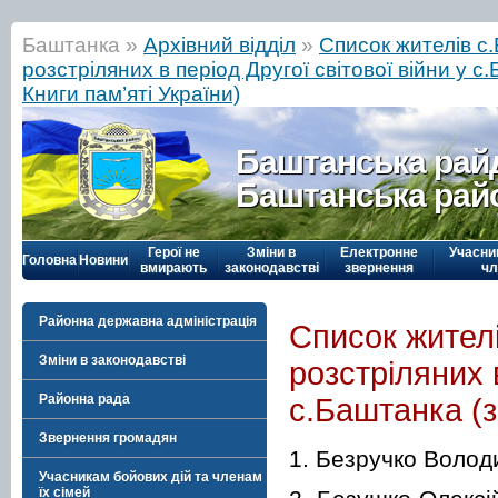
Баштанка »
Архівний відділ
»
Список жителів с
розстріляних в період Другої світової війни у 
Книги пам’яті України)
Баштанська рай
Баштанська рай
Герої не
Зміни в
Електронне
Учасни
Головна
Новини
вмирають
законодавстві
звернення
чл
Районна державна адміністрація
Список жителі
Зміни в законодавстві
розстріляних в
Районна рада
с.Баштанка (з
Звернення громадян
1. Безручко Волод
Учасникам бойових дій та членам
їх сімей