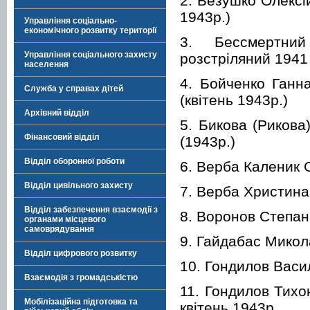
2. Безушко Олексі
1943р.)
Управління соціально-
економічного розвитку території
3. Бессмертний
Управління соціального захисту
розстріляний 1941 
населення
4. Бойченко Ганна
Служба у справах дітей
(квітень 1943р.)
Архівний відділ
5. Бикова (Рикова
Фінансовий відділ
(1943р.)
Відділ оборонної роботи
6. Верба Каленик О
Відділ цивільного захисту
7. Верба Христина,
Відділ забезпечення взаємодії з
8. Воронов Степан
органами місцевого
самоврядування
9. Гайдабас Микол
Відділ цифрового розвитку
10. Гондилов Васи
Взаємодія з громадськістю
11. Гондилов Тихо
Мобілізаційна підготовка та
квітень 1943р.