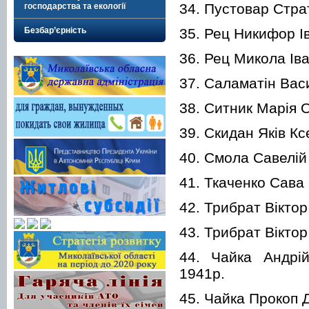
34. Пустовар Страт
господарства та екології
35. Рец Никифор І
Безбар’єрність
36. Рец Микола Іва
37. Саламатін Васи
38. Ситник Марія О
39. Скидан Яків Кс
40. Смола Савелій 
41. Ткаченко Сава 
42. Трибрат Віктор
43. Трибрат Віктор
44. Чайка Андрій
1941р.
45. Чайка Прокоп 