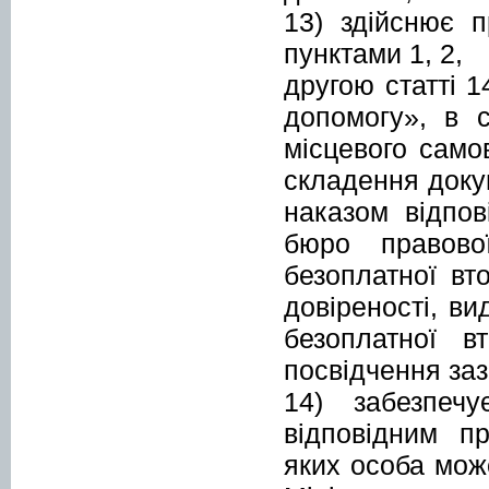
13) здійснює п
пунктами 1, 
другою статті 
допомогу», в 
місцевого само
складення докум
наказом відпов
бюро правово
безоплатної вт
довіреності, в
безоплатної в
посвідчення заз
14) забезпеч
відповідним п
яких особа мож