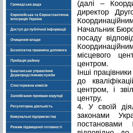
(далі – Коорд
Громадська рада
директор Друг
Європейська та Євроатлантична
Координаційним
інтеграція України
Начальник Бюро
Доступ до публічної інформації
посаду відпові
Очищення влади
Координаційним
Безоплатна правнича допомога
місцевого це
Пробація району
центром.
Інші працівник
Баштанське управління
Держпродспоживслужби
до кваліфікац
Спостережна комісія
центром, і зв
центру.
Запобігання проявам корупції
4. У своїй ді
Регуляторна діяльність
законами Укр
Комунальні підприємства
постановами 
Режим підвищеної готовності
відповідно до