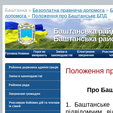
Баштанка »
Безоплатна правнича допомога
»
Б
допомога
»
Положення про Баштанське БПД
Баштанська рай
Баштанська рай
Герої не
Зміни в
Електронне
Учасни
Головна
Новини
вмирають
законодавстві
звернення
чл
Районна державна адміністрація
Положення п
Зміни в законодавстві
Районна рада
Про Баш
Звернення громадян
1. Баштанське
Учасникам бойових дій та членам
їх сімей
підвідомчим ві