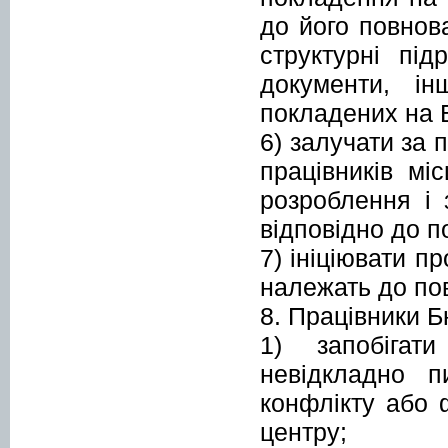
до його повнова
структурні пі
документи, ін
покладених на 
6) залучати за 
працівників мі
розроблення і 
відповідно до п
7) ініціювати п
належать до по
8. Працівники Б
1) запобігат
невідкладно п
конфлікту або 
центру;