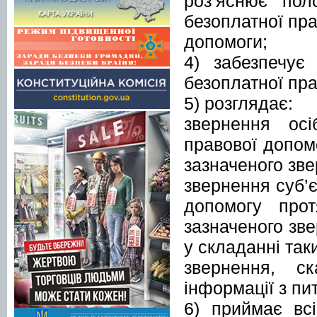
роз’яснює пол
безоплатної пра
допомоги;
4) забезпечує
безоплатної пр
5) розглядає:
звернення ос
правової допом
зазначеного зв
звернення суб’є
допомогу про
зазначеного зве
у складанні так
звернення, с
інформації з пи
6) приймає вс