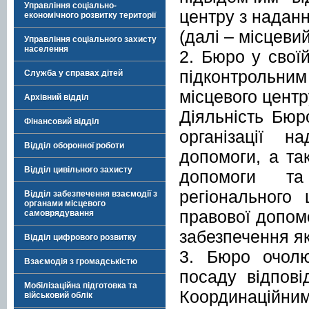
Управління соціально-
центру з наданн
економічного розвитку території
(далі – місцевий
Управління соціального захисту
населення
2. Бюро у своїй
підконтрольни
Служба у справах дітей
місцевого центр
Архівний відділ
Діяльність Бюр
Фінансовий відділ
організації н
Відділ оборонної роботи
допомоги, а та
Відділ цивільного захисту
допомоги та 
регіонального
Відділ забезпечення взаємодії з
органами місцевого
правової допомо
самоврядування
забезпечення як
Відділ цифрового розвитку
3. Бюро очолю
Взаємодія з громадськістю
посаду відпові
Мобілізаційна підготовка та
Координаційни
військовий облік