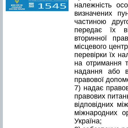
належність осо
визначених пу
частиною друг
передає їх ві
вторинної пра
місцевого цент
перевірки їх на
на отримання т
надання або в
правової допом
7) надає правов
правових питан
відповідних мі
міжнародних о
Україна;