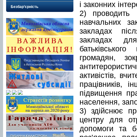
і законних інте
Безбар’єрність
2) проводить 
навчальних за
закладах післ
закладах для
батьківського
громадян, зок
антитерорист
активістів, вчи
працівників, 
підвищення пра
населення, запо
3) здійснює пр
центру для от
допомоги та б