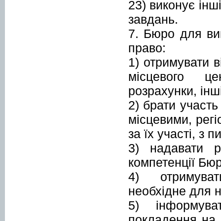
23) виконує інш
завдань.
7. Бюро для ви
право:
1) отримувати в
місцевого це
розрахунки, інш
2) брати участь
місцевими, рег
за їх участі, з
3) надавати 
компетенції Бюр
4) отримуват
необхідне для 
5) інформува
покладення на