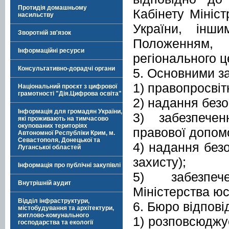
Протидія домашньому
Кабінету Мініст
насильству
України, інш
Зворотній зв'язок
Положенням, 
Інформаційні ресурси
регіонального ц
Консультативно-дорадчі органи
5. Основними з
1) правопросвіт
Національний проєкт з цифрової
грамотності "Дія.Цифрова освіта"
2) надання безо
Інформація для громадян України,
3) забезпече
які проживають на тимчасово
окупованих територіях
правової допом
Автономної Республіки Крим, м.
Севастополя, Донецької та
4) надання безо
Луганської областей
захисту);
Інформація про публічні закупівлі
5) забезпече
Внутрішній аудит
Міністерства юс
Відділ інфраструктури,
6. Бюро відпові
містобудування та архітектури,
житлово-комунального
1) розповсюджу
господарства та екології