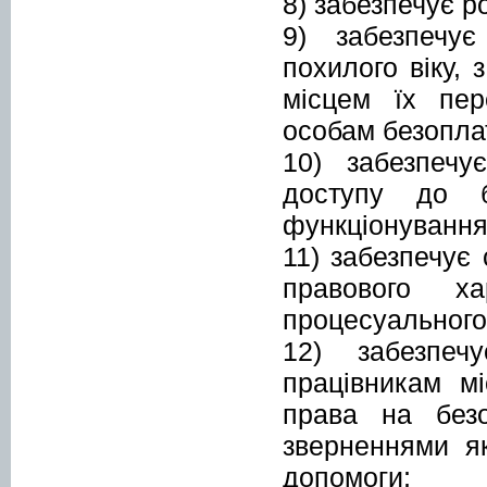
8) забезпечує р
9) забезпечує
похилого віку,
місцем їх пе
особам безопла
10) забезпечу
доступу до б
функціонування 
11) забезпечує 
правового х
процесуального
12) забезпеч
працівникам м
права на безо
зверненнями я
допомоги;