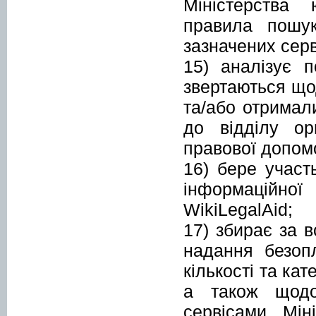
Міністерства 
правила пошук
зазначених серв
15) аналізує п
звертаються що
та/або отримал
до відділу ор
правової допомо
16) бере участ
інформаційно
WikiLegalAid;
17) збирає за 
надання безоп
кількості та кат
а також щодо
сервісами Мін