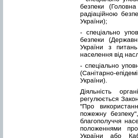
безпеки (Головн
радіаційною безпе
України);
- спеціально упо
безпеки (Державн
України з питан
населення від нас
- спеціально упов
(Санітарно-епіде
України).
Діяльність орг
регулюється Закон
"Про використанн
пожежну безпеку"
благополуччя нас
положеннями про
України або Каб