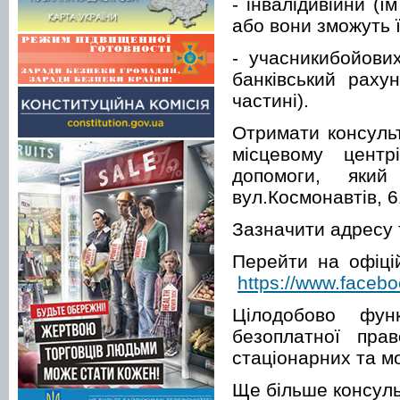
- інвалідивійни (
або вони зможуть 
- учасникибойових
банківський раху
частині).
Отримати консуль
місцевому центр
допомоги, яки
вул.Космонавтів, 6
Зазначити адресу 
Перейти на офіці
https://www.faceb
Цілодобово фун
безоплатної пра
стаціонарних та м
Ще більше консуль