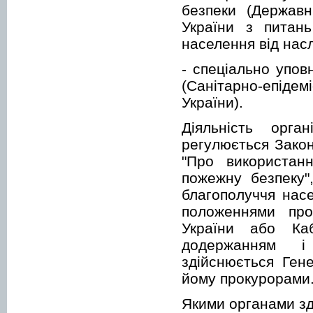
безпеки (Державн
України з питан
населення від нас
- спеціально упов
(Санітарно-епіде
України).
Діяльність орг
регулюється Закон
"Про використанн
пожежну безпеку"
благополуччя нас
положеннями про
України або Каб
додержанням і
здійснюється Ген
йому прокурорами
Якими органами зд