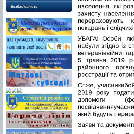
населення, які ро
Безбар’єрність
захисту населенн
перераховують к
покарань і слідчих
УВАГА! Особи, як
набули згідно із с
ветераніввійни, га
5 травня 2019 р
районного орган
реєстрації та отри
Отже, учасникибой
2019 року подати
допомоги (
посвідченняучасн
який будуть перер
Заяви та докумен