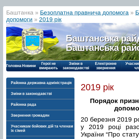
Баштанка »
Безоплатна правнича допомога
»
Б
допомоги
»
2019 рік
Баштанська рай
Баштанська рай
Герої не
Зміни в
Електронне
Учасни
Головна
Новини
вмирають
законодавстві
звернення
чл
Районна державна адміністрація
2019 рік
Зміни в законодавстві
Порядок призн
Районна рада
допомо
Звернення громадян
20 березня 2019 р
у 2019 році разо
Учасникам бойових дій та членам
їх сімей
України “Про статус