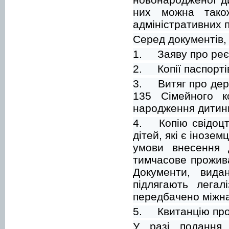
них можна тако
адміністративних п
Серед документів, 
1.
Заяву про ре
2.
Копії паспорті
3.
Витяг про дер
135 Сімейного к
народження дитини
4.
Копію свідоц
дітей, які є інозе
умови внесення 
тимчасове прожива
Документи, вида
підлягають легал
передбачено міжн
5.
Квитанцію про
У разі подання 