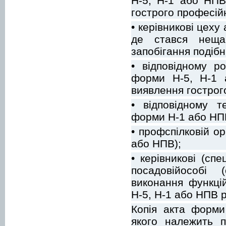
Н-5, Н-1 або НПВ
гострого професій
• керівникові цеху 
де стався неща
запобігання подіб
• відповідному р
форми Н-5, Н-1 
виявлення гострог
• відповідному т
форми Н-1 або НП
• профспілковій ор
або НПВ);
• керівникові (сп
посадовійособі 
виконання функці
Н-5, Н-1 або НПВ 
Копія акта форми
якого належить п