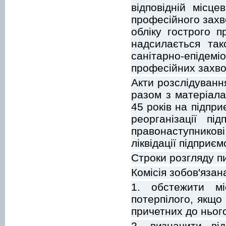
відповідній місце
професійного захв
обліку гострого 
надсилається так
санітарно-епідемі
професійних захво
Акти розслідуванн
разом з матеріала
45 років на підпри
реорганізації пі
правонаступникові,
ліквідації підприєм
Строки розгляду п
Комісія зобов'язан
1. обстежити мі
потерпілого, якщо
причетних до нього
2. визначити ві