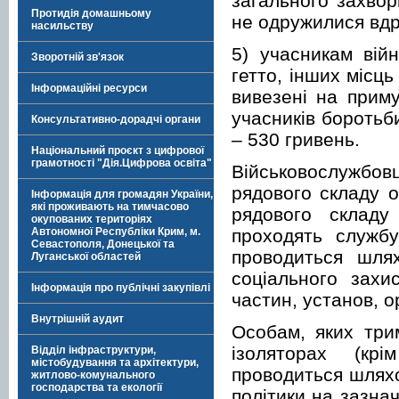
загального захвор
Протидія домашньому
не одружилися вдр
насильству
5) учасникам вій
Зворотній зв'язок
гетто, інших місц
Інформаційні ресурси
вивезені на приму
учасників боротьб
Консультативно-дорадчі органи
– 530 гривень.
Національний проєкт з цифрової
грамотності "Дія.Цифрова освіта"
Військовослужбо
рядового складу о
Інформація для громадян України,
які проживають на тимчасово
рядового складу 
окупованих територіях
проходять службу
Автономної Республіки Крим, м.
Севастополя, Донецької та
проводиться шля
Луганської областей
соціального захи
Інформація про публічні закупівлі
частин, установ, о
Внутрішній аудит
Особам, яких три
ізоляторах (крі
Відділ інфраструктури,
містобудування та архітектури,
проводиться шляхо
житлово-комунального
господарства та екології
політики на зазна