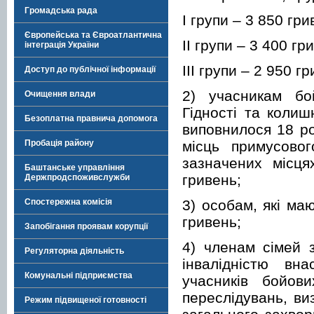
Громадська рада
I групи – 3 850 гри
Європейська та Євроатлантична
II групи – 3 400 гр
інтеграція України
III групи – 2 950 г
Доступ до публічної інформації
2) учасникам бо
Очищення влади
Гідності та колиш
Безоплатна правнича допомога
виповнилося 18 ро
місць примусово
Пробація району
зазначених місця
Баштанське управління
гривень;
Держпродспоживслужби
3) особам, які ма
Спостережна комісія
гривень;
Запобігання проявам корупції
4) членам сімей 
Регуляторна діяльність
інвалідністю вн
Комунальні підприємства
учасників бойов
переслідувань, ви
Режим підвищеної готовності