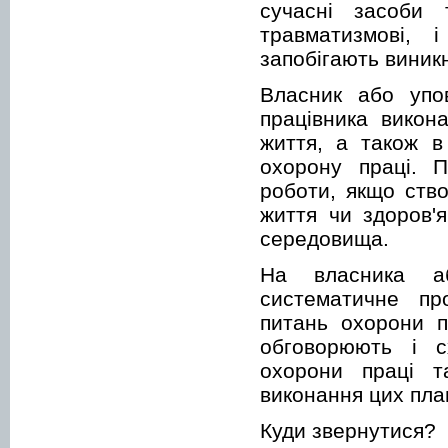
сучасні засоби 
травматизмові, і
запобігають виник
Власник або упо
працівника викон
життя, а також в
охорону праці. П
роботи, якщо ств
життя чи здоров'
середовища.
На власника а
систематичне про
питань охорони п
обговорюють і с
охорони праці т
виконання цих план
Куди звернутися?