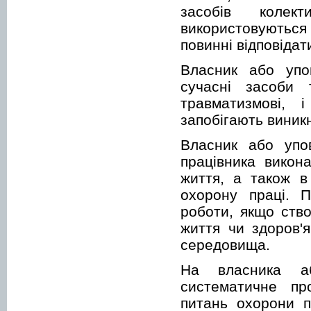
засобів колек
використовуються
повинні відповідат
Власник або упо
сучасні засоби 
травматизмові, і
запобігають виник
Власник або упо
працівника викон
життя, а також в
охорону праці. П
роботи, якщо ств
життя чи здоров'
середовища.
На власника а
систематичне про
питань охорони п