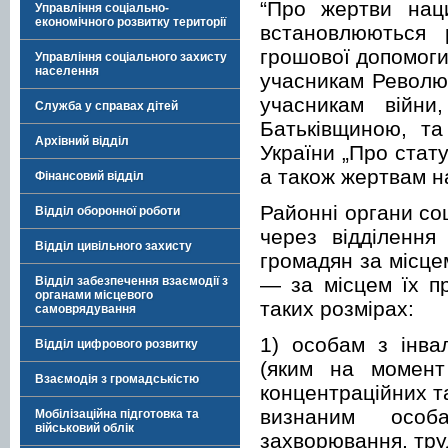
“Про жертви наци
Управління соціально-
економічного розвитку території
встановлюються 
грошової допомоги
Управління соціального захисту
населення
учасникам Революці
учасникам війни
Служба у справах дітей
Батьківщиною, та
Архівний відділ
України „Про стату
а також жертвам н
Фінансовий відділ
Районні органи со
Відділ оборонної роботи
через відділення
Відділ цивільного захисту
громадян за місце
— за місцем їх п
Відділ забезпечення взаємодії з
органами місцевого
таких розмірах:
самоврядування
1) особам з інва
Відділ цифрового розвитку
(яким на момент
Взаємодія з громадськістю
концентраційних т
визнаним особ
Мобілізаційна підготовка та
військовий облік
захворювання, труд