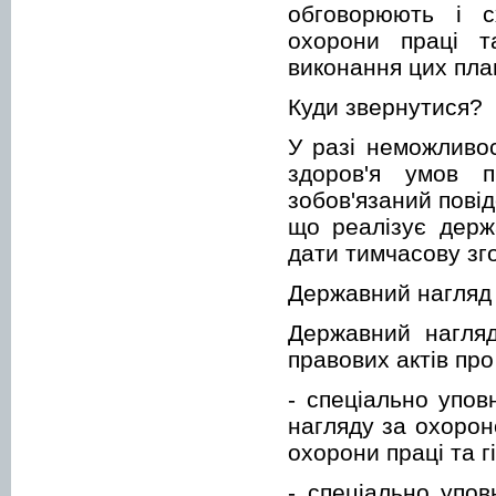
обговорюють і с
охорони праці т
виконання цих план
Куди звернутися?
У разі неможливос
здоров'я умов 
зобов'язаний пові
що реалізує держ
дати тимчасову зго
Державний нагляд 
Державний нагляд
правових актів про
- спеціально упо
нагляду за охорон
охорони праці та 
- спеціально упо