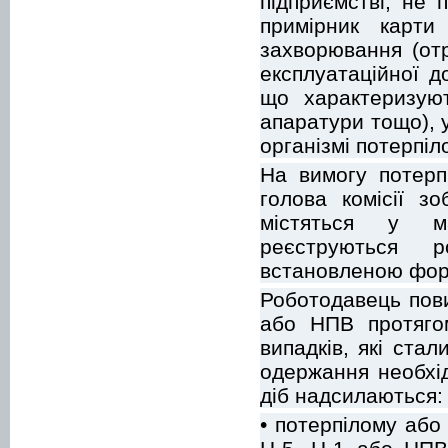
підприємстві, не
примірник карти
захворювання (отр
експлуатаційної д
що характеризуют
апаратури тощо), 
організмі потерпі
На вимогу потерп
голова комісії з
містяться у ма
реєструються 
встановленою фо
Роботодавець пови
або НПВ протягом
випадків, які ста
одержання необхід
діб надсилаються:
• потерпілому або