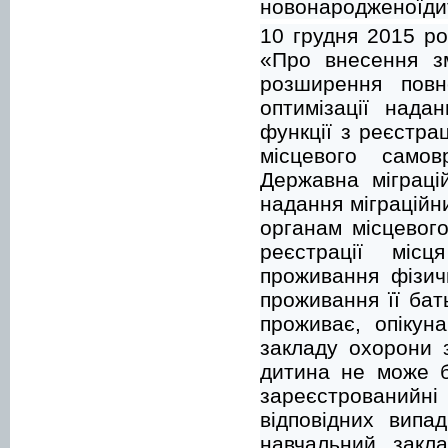
новонародженоїди
10 грудня 2015 р
«Про внесення зм
розширення повн
оптимізації нада
функції з реєстра
місцевого само
Державна міграці
надання міграційн
органам місцевог
реєстрації місц
проживання фізич
проживання її бат
проживає, опікун
закладу охорони 
дитина не може б
зареєстрованийн
відповідних випа
навчальний закл