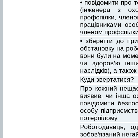
• повідомити про 
(інженера з охо
профспілки, члено
працівниками осо
членом профспілки
• зберегти до при
обстановку на робо
вони були на моме
чи здоров’ю інш
наслідків), а тако
Куди звертатися?
Про кожний нещас
виявив, чи інша о
повідомити безпо
особу підприємств
потерпілому.
Роботодавець, о
зобов'язаний нега