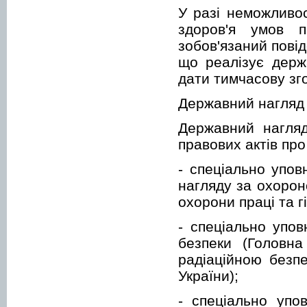
У разі неможливос
здоров'я умов 
зобов'язаний пові
що реалізує держ
дати тимчасову зго
Державний нагляд 
Державний нагляд
правових актів про
- спеціально упо
нагляду за охорон
охорони праці та 
- спеціально упо
безпеки (Головн
радіаційною безпе
України);
- спеціально упо