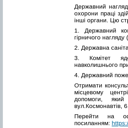
Державний нагляд
охорони праці зді
інші органи. Цю с
1. Державний ко
гірничого нагляду 
2. Державна саніт
3. Комітет яд
навколишнього пр
4. Державний поже
Отримати консуль
місцевому центр
допомоги, яки
вул.Космонавтів, 6
Перейти на оф
посиланням:
https