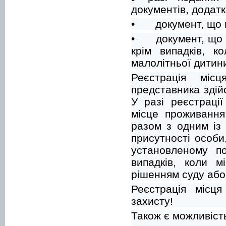
документів, додат
•
документ, що 
•
документ, що
крім випадків, к
малолітньої дитин
Реєстрація міс
представника здій
У разі реєстраці
місце проживання
разом з одним із 
присутності особи
установленому по
випадків, коли м
рішенням суду або 
Реєстрація місц
захисту!
Також є можливіст