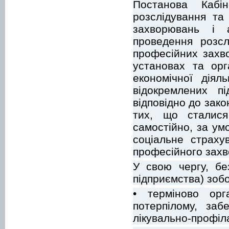
Постанова Кабі
розслідування та
захворювань і 
проведення розсл
професійних захво
установах та орг
економічної діял
відокремлених пі
відповідно до зак
тих, що сталися
самостійно, за ум
соціальне страху
професійного зах
У свою чергу, бе
підприємства) зобо
• терміново орг
потерпілому, заб
лікувально-профіл