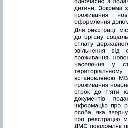
одночасно з пода
дитини. Зокрема 
проживання нов
оформлення допом
Для реєстрації мі
до органу соціал
сплату державног
звільнення від 
проживання ново
населення у с
територіально
встановленою МВС
проживання новона
строк до п’яти к
документів под
інформацію про р
особа, яка зверн
про реєстрацію м
ДМС повідомляє пр