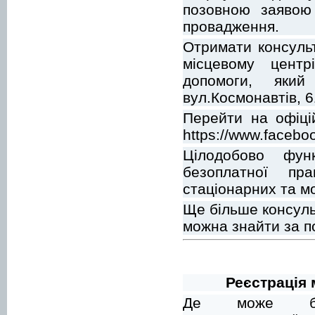
позовною заявою 
провадження.
Отримати консуль
місцевому центр
допомоги, яки
вул.Космонавтів, 6
Перейти на офіці
https://www.facebo
Цілодобово фун
безоплатної пр
стаціонарних та м
Ще більше консуль
можна знайти за 
Реєстрація
Де може бут