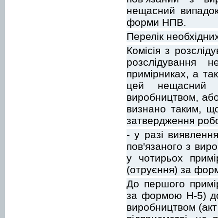
нещасний випадок
форми НПВ.
Перелік необхідних
Комісія з розслід
розслідування 
примірниках, а та
цей нещасний 
виробництвом, аб
визнано таким, що
затвердження роб
- у разі виявленн
пов'язаного з вир
у чотирьох примі
(отруєння) за фор
До першого примі
за формою Н-5) д
виробництвом (акт