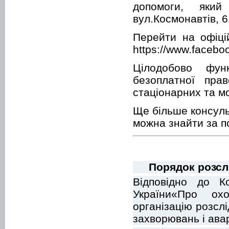
допомоги, яки
вул.Космонавтів, 6
Перейти на офіці
https://www.facebo
Цілодобово фун
безоплатної пра
стаціонарних та м
Ще більше консуль
можна знайти за по
Порядок розсл
Відповідно до К
України«Про охо
організацію розсл
захворювань і ава