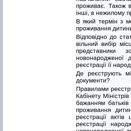
проживає. Також в
інші, в нежилому п
В який термін з 
проживання дитин
Відповідно до ста
вільний вибір міс
представники з
новонародженої д
реєстрації її наро
Де реєструють мі
документи?
Правилами реєстр
Кабінету Міністрі
бажанням батьків
проживання дити
реєстрації актів
реєстрації народ
новонародженої ди