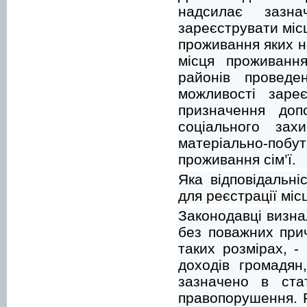
надсилає зазна
зареєструвати міс
проживання яких н
місця проживання
районів проведе
можливості заре
призначення доп
соціального зах
матеріально-поб
проживання сім’ї.
Яка відповідальн
для реєстрації мі
Законодавці визна
без поважних при
таких розмірах, -
доходів громадян
зазначено в стат
правопорушення. Р