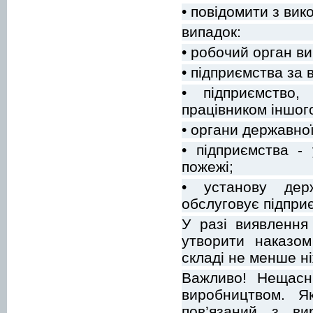
• повідомити з ви
випадок:
• робочий орган в
• підприємства з
• підприємство,
працівником іншог
• органи державно
• підприємства -
пожежі;
• установу держ
обслуговує підпри
У разі виявлення
утворити наказом
складі не менше ні
Важливо! Нещасні
виробництвом. Я
пов’язаний з ви