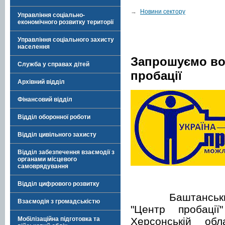
→
Новини сектору
Управління соціально-
економічного розвитку території
Управління соціального захисту
населення
Запрошуємо вол
Служба у справах дітей
пробації
Архівний відділ
Фінансовий відділ
Відділ оборонної роботи
Відділ цивільного захисту
Відділ забезпечення взаємодії з
органами місцевого
самоврядування
Відділ цифрового розвитку
Баштанський ра
Взаємодія з громадськістю
"Центр пробації
Херсонській об
Мобілізаційна підготовка та