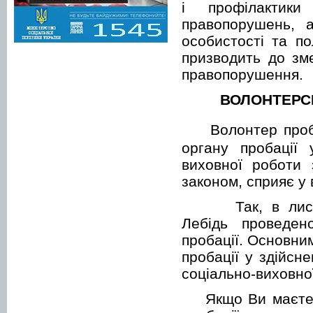
і профілактик
правопорушень, а
особистості та п
призводить до зм
правопорушення
ВОЛОНТЕРСЬ
Волонтер проба
органу пробації 
виховної роботи 
законом, сприяє у 
Так, в листопа
Лебідь проведен
пробації. Основни
пробації у здійсн
соціально-виховно
Якщо Ви маєте ба