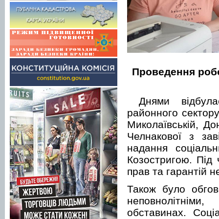
Проведення робо
Днями відбулас
районного сектору
Миколаївській, До
Челнакової з зав
надання соціальн
Козостригою. Під 
прав та гарантій н
Також було обгов
неповнолітнім
обставинах. Соці