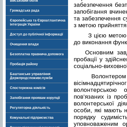
військовий облік
забезпечення без
запобігання вчин
Громадська рада
та забезпечення с
Європейська та Євроатлантична
з метою прийняття 
інтеграція України
З цією метою за
Доступ до публічної інформації
до виконання функц
Очищення влади
Основним завдан
Безоплатна правнича допомога
пробації у здійсн
Пробація району
соціально-виховно
Баштанське управління
Волонтером проб
Держпродспоживслужби
вісімнадцятиріч
Спостережна комісія
волонтерською о
пов’язаних із про
Запобігання проявам корупції
волонтерської дія
Регуляторна діяльність
особи, які мають 
порядку судиміс
Комунальні підприємства
уповноваженим ор