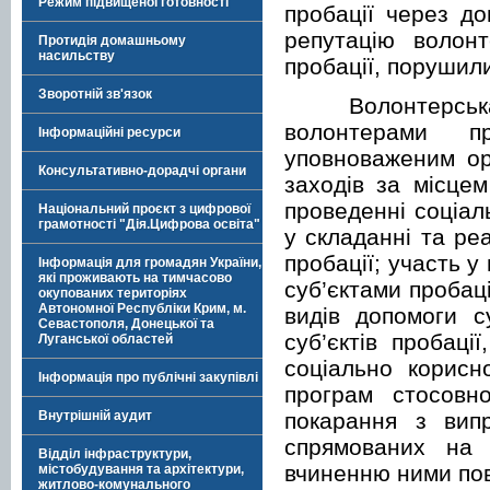
Режим підвищеної готовності
пробації через до
репутацію волонт
Протидія домашньому
насильству
пробації, порушили
Зворотній зв'язок
Волонтерська дія
волонтерами п
Інформаційні ресурси
уповноваженим ор
Консультативно-дорадчі органи
заходів за місцем
проведенні соціал
Національний проєкт з цифрової
грамотності "Дія.Цифрова освіта"
у складанні та реа
пробації; участь у
Інформація для громадян України,
які проживають на тимчасово
суб’єктами пробаці
окупованих територіях
Автономної Республіки Крим, м.
видів допомоги с
Севастополя, Донецької та
суб’єктів пробаці
Луганської областей
соціально корисно
Інформація про публічні закупівлі
програм стосовно
покарання з випр
Внутрішній аудит
спрямованих на в
Відділ інфраструктури,
вчиненню ними по
містобудування та архітектури,
житлово-комунального