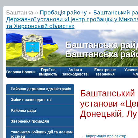
Баштанка »
Пробація району
»
Баштанський ра
Державної установи «Центр пробації» у Миколаї
та Херсонській областях
Баштанська рай
Баштанська рай
Герої не
Зміни в
Електронне
Учасни
Головна
Новини
вмирають
законодавстві
звернення
чл
Районна державна адміністрація
Баштанський 
Зміни в законодавстві
установи «Цен
Районна рада
Донецькій, Лу
Звернення громадян
Учасникам бойових дій та членам
→
Інформація про сектор
їх сімей