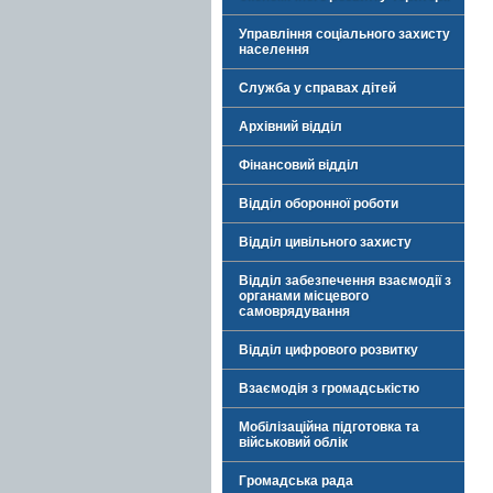
Управління соціального захисту
населення
Служба у справах дітей
Архівний відділ
Фінансовий відділ
Відділ оборонної роботи
Відділ цивільного захисту
Відділ забезпечення взаємодії з
органами місцевого
самоврядування
Відділ цифрового розвитку
Взаємодія з громадськістю
Мобілізаційна підготовка та
військовий облік
Громадська рада