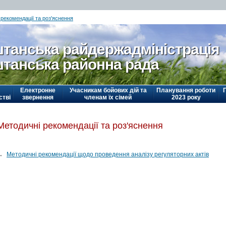
рекомендації та роз'яснення
танська райдержадміністрація
танська районна рада
Електронне
Учасникам бойових дій та
Планування роботи
стві
звернення
членам їх сімей
2023 року
Методичні рекомендації та роз'яснення
→
Методичні рекомендації щодо проведення аналізу регуляторних актів