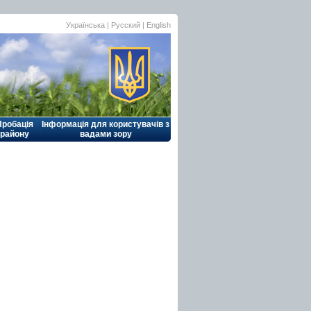
Українська |
Русский
|
English
Пробація
Інформація для користувачів з
району
вадами зору