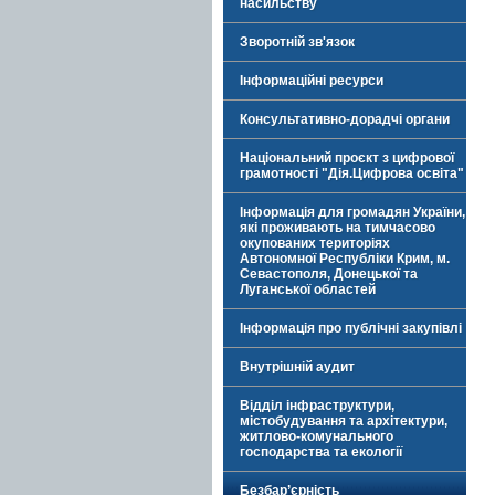
насильству
Зворотній зв'язок
Інформаційні ресурси
Консультативно-дорадчі органи
Національний проєкт з цифрової
грамотності "Дія.Цифрова освіта"
Інформація для громадян України,
які проживають на тимчасово
окупованих територіях
Автономної Республіки Крим, м.
Севастополя, Донецької та
Луганської областей
Інформація про публічні закупівлі
Внутрішній аудит
Відділ інфраструктури,
містобудування та архітектури,
житлово-комунального
господарства та екології
Безбар’єрність