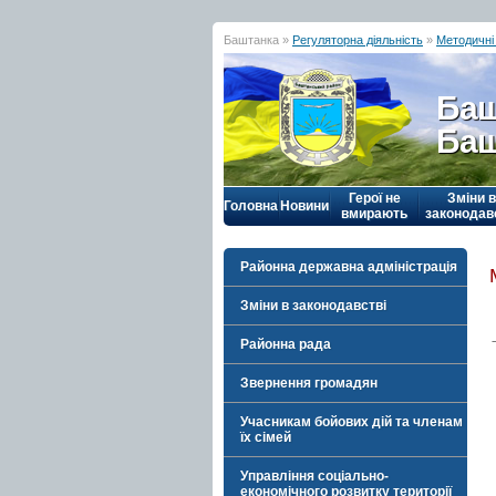
Баштанка »
Регуляторна діяльність
»
Методичні 
Баш
Баш
Герої не
Зміни в
Головна
Новини
вмирають
законодав
Районна державна адміністрація
Зміни в законодавстві
Районна рада
Звернення громадян
Учасникам бойових дій та членам
їх сімей
Управління соціально-
економічного розвитку території