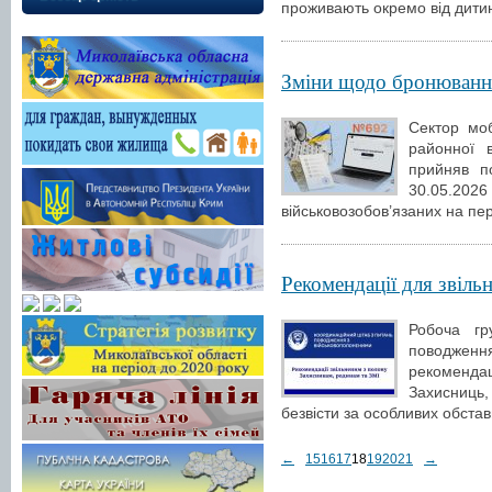
проживають окремо від дити
Зміни щодо бронюванн
Сектор моб
районної в
прийняв по
30.05.20
військовозобов’язаних на пері
Рекомендації для звільн
Робоча гр
поводження
рекоменда
Захисниць
безвісти за особливих обстав
←
15
16
17
18
19
20
21
→