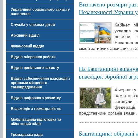
Визначено розміри раз
Управління соціального захисту
Незалежності України у
населення
Служба у справах дітей
Кабінет М
ухвалив 
Архівний відділ
розміри 
Незалежнос
Фінансовий відділ
сімей загиблих Захисників і 
Відділ оборонної роботи
На Баштанщині вшанувал
Відділ цивільного захисту
внаслідок збройної агр
Відділ забезпечення взаємодії з
органами місцевого
самоврядування
4 червня у
пам’ятні за
Відділ цифрового розвитку
загинули 
федерації
Взаємодія з громадськістю
представники органів влади,
Мобілізаційна підготовка та
військовий облік
Баштанщина: обірвані 
Громадська рада