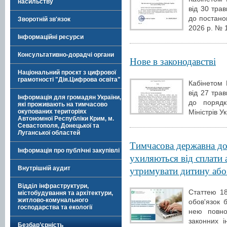
насильству
від 30 тра
до постанов
Зворотній зв'язок
2026 р. № 1
Інформаційні ресурси
Консультативно-дорадчі органи
Нове в законодавстві
Національний проєкт з цифрової
грамотності "Дія.Цифрова освіта"
Кабінетом 
від 27 тра
Інформація для громадян України,
до порядк
які проживають на тимчасово
Міністрів У
окупованих територіях
Автономної Республіки Крим, м.
Севастополя, Донецької та
Луганської областей
Тимчасова державна до
Інформація про публічні закупівлі
ухиляються від сплати 
утримувати дитину або
Внутрішній аудит
Відділ інфраструктури,
Статтею 18
містобудування та архітектури,
житлово-комунального
обов'язок 
господарства та екології
нею повно
законних і
Безбар’єрність