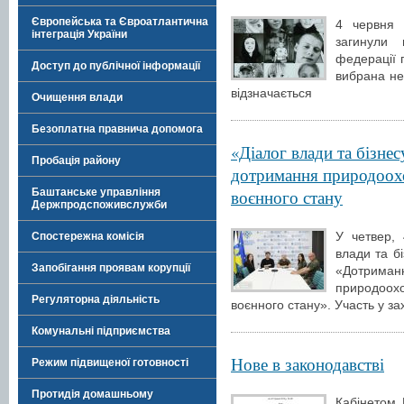
Європейська та Євроатлантична
4 червня 
інтеграція України
загинули 
федерації 
Доступ до публічної інформації
вибрана не
відзначається
Очищення влади
Безоплатна правнича допомога
«Діалог влади та бізне
Пробація району
дотримання природоохо
Баштанське управління
воєнного стану
Держпродспоживслужби
У четвер,
Спостережна комісія
влади та бі
Запобігання проявам корупції
«Дотриман
природоо
Регуляторна діяльність
воєнного стану». Участь у за
Комунальні підприємства
Нове в законодавстві
Режим підвищеної готовності
Протидія домашньому
Кабінетом 