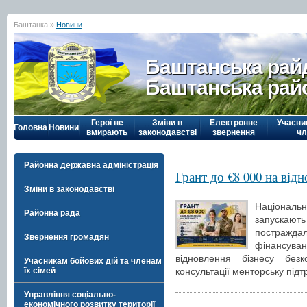
Баштанка »
Новини
Баштанська рай
Баштанська рай
Герої не
Зміни в
Електронне
Учасни
Головна
Новини
вмирають
законодавстві
звернення
чл
Районна державна адміністрація
Грант до €8 000 на від
Зміни в законодавстві
Національ
Районна рада
запускають
постражд
Звернення громадян
фінансув
відновлення бізнесу безко
Учасникам бойових дій та членам
консультації менторську підт
їх сімей
Управління соціально-
економічного розвитку території