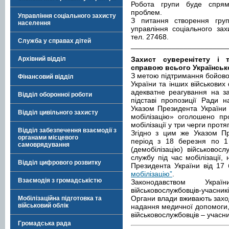
Робота групи буде спря
проблем.
Управління соціального захисту
З питання створення груп
населення
управління соціального зах
тел. 27468.
Служба у справах дітей
________________________
Архівний відділ
Захист суверенітету і т
справою всього Українськ
З метою підтримання бойової
Фінансовий відділ
України та інших військових
адекватне реагування на за
Відділ оборонної роботи
підставі пропозиції Ради н
Указом Президента України
Відділ цивільного захисту
мобілізацію» оголошено пр
мобілізації у три черги протя
Відділ забезпечення взаємодії з
Згідно з цим же Указом Пр
органами місцевого
період з 18 березня по 1
самоврядування
(демобілізацію) військовосл
службу під час мобілізації,
Відділ цифрового розвитку
Президента України від 17
мобілізацію”
.
Взаємодія з громадськістю
Законодавством Укра
військовослужбовців-учасникі
Органи влади вживають заход
Мобілізаційна підготовка та
військовий облік
надання медичної допомоги, 
військовослужбовців – учасник
Громадська рада