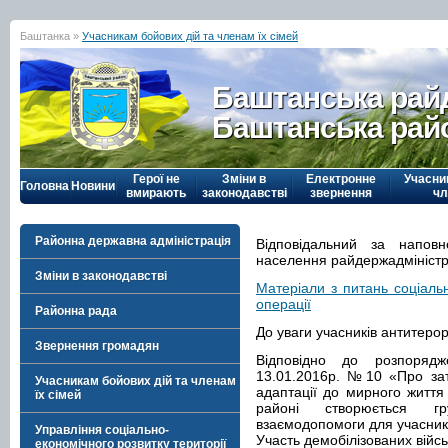
Баштанка »
Учасникам бойових дій та членам їх сімей
Баштанська рай
Баштанська рай
Герої не
Зміни в
Електронне
Учасни
Головна
Новини
вмирають
законодавстві
звернення
чл
Районна державна адміністрація
Відповідальний за наповн
населення райдержадміністр
Зміни в законодавстві
Матеріали з питань соціальн
операції
Районна рада
До уваги учасників антитерор
Звернення громадян
Відповідно до розпорядж
13.01.2016р. №10 «Про зат
Учасникам бойових дій та членам
адаптації до мирного життя 
їх сімей
районі створюється г
взаємодопомоги для учасникі
Управління соціально-
Участь демобілізованих війс
економічного розвитку території