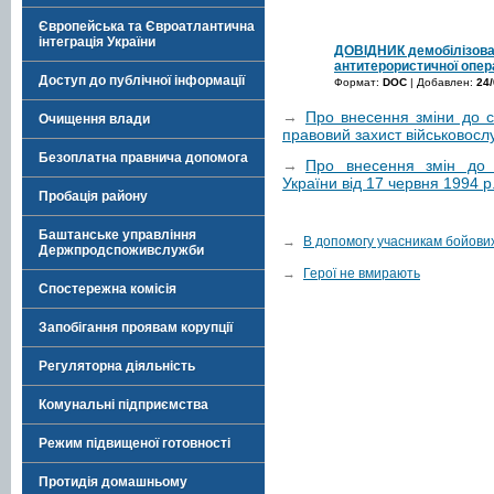
Європейська та Євроатлантична
інтеграція України
ДОВІДНИК демобілізова
антитерористичної опера
Доступ до публічної інформації
Формат:
DOC
| Добавлен:
24/
→
Про внесення зміни до ст
Очищення влади
правовий захист військовослу
Безоплатна правнича допомога
→
Про внесення змін до п
України від 17 червня 1994 
Пробація району
Баштанське управління
→
В допомогу учасникам бойових 
Держпродспоживслужби
→
Герої не вмирають
Спостережна комісія
Запобігання проявам корупції
Регуляторна діяльність
Комунальні підприємства
Режим підвищеної готовності
Протидія домашньому