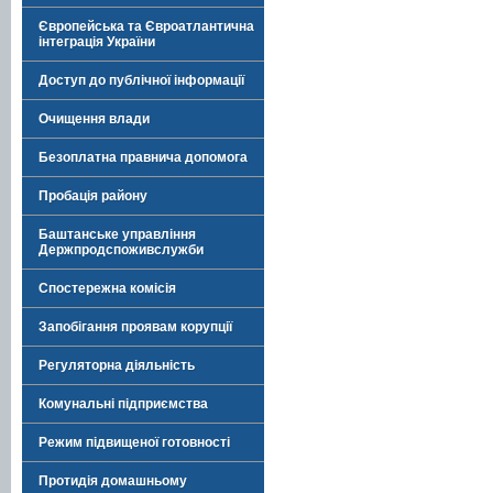
Європейська та Євроатлантична
інтеграція України
Доступ до публічної інформації
Очищення влади
Безоплатна правнича допомога
Пробація району
Баштанське управління
Держпродспоживслужби
Спостережна комісія
Запобігання проявам корупції
Регуляторна діяльність
Комунальні підприємства
Режим підвищеної готовності
Протидія домашньому