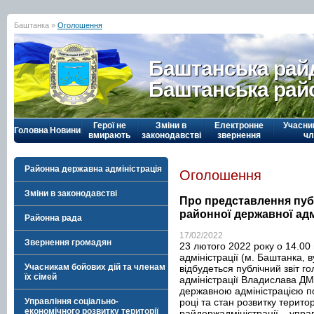
Баштанка »
Оголошення
Баштанська рай
Баштанська рай
Герої не
Зміни в
Електронне
Учасни
Головна
Новини
вмирають
законодавстві
звернення
чл
Районна державна адміністрація
Оголошення
Зміни в законодавстві
Про представлення пуб
районної державної адм
Районна рада
17/02/2022
Звернення громадян
23 лютого 2022 року о 14.00
адміністрації (м. Баштанка, в
Учасникам бойових дій та членам
відбудеться публічний звіт 
їх сімей
адміністрації Владислава Д
державною адміністрацією п
році та стан розвитку терито
Управління соціально-
економічного розвитку території
райдержадміністрації – упра