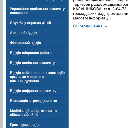
території райдержадміністрац
КАЛАШНІКОВА, тел. 2-64-73
Управління соціального захисту
населення
громадських рад, громадськи
масової інформації.
Служба у справах дітей
Всі оголошення
→
Архівний відділ
Фінансовий відділ
Відділ оборонної роботи
Відділ цивільного захисту
Відділ забезпечення взаємодії з
органами місцевого
самоврядування
Відділ цифрового розвитку
Взаємодія з громадськістю
Мобілізаційна підготовка та
військовий облік
Громадська рада