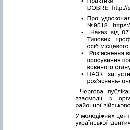
Практики
DOBRE http://su
Про удосконал
№9518 https://
Наказ від 07
Типових профе
осіб місцевого 
Роз’яснення в
просування пос
воєнного стану»
НАЗК запусти
роз'яснень- он
Чергова публіка
взаємодії з орг
районної військово
У молодіжних цент
української іденти