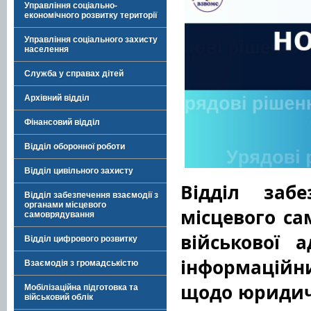
Управління соціально-
економічного розвитку території
Управління соціального захисту
населення
Служба у справах дітей
Архівний відділ
Фінансовий відділ
Відділ оборонної роботи
Відділ цивільного захисту
Відділ заб
Відділ забезпечення взаємодії з
органами місцевого
місцевого са
самоврядування
військової а
Відділ цифрового розвитку
інформаційн
Взаємодія з громадськістю
щодо юридичн
Мобілізаційна підготовка та
військовий облік