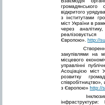
Взаємодія орган
громадянського 
відкритого урядув
з інститутами гр
міст України в ра
через аналітику
реалізовуєть
Європою».
http://s
Створення цент
закупівлями на м
місцевого економі
управлінні публіч
Асоціацією міст 
розвитку грома
співробітництво»,
з Європою»
http://
Інклюзивне в
інфраструктури: