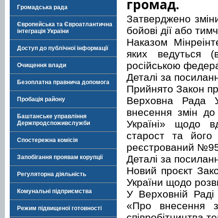
громад.
Громадська рада
Затверджено зміни
Європейська та Євроатлантична
бойові дії або тим
інтеграція України
Наказом Мінреінт
Доступ до публічної інформації
яких ведуться (
російською федер
Очищення влади
Деталі за посила
Безоплатна правнича допомога
Прийнято Закон пр
Верховна Рада У
Пробація району
внесення змін до
Баштанське управління
Україні» щодо в
Держпродспоживслужби
старост та його
Спостережна комісія
реєстрований №951
Деталі за посила
Запобігання проявам корупції
Новий проєкт Зако
Регуляторна діяльність
України щодо розв
Комунальні підприємства
У Верховній Раді
«Про внесення з
Режим підвищеної готовності
співробітництва т