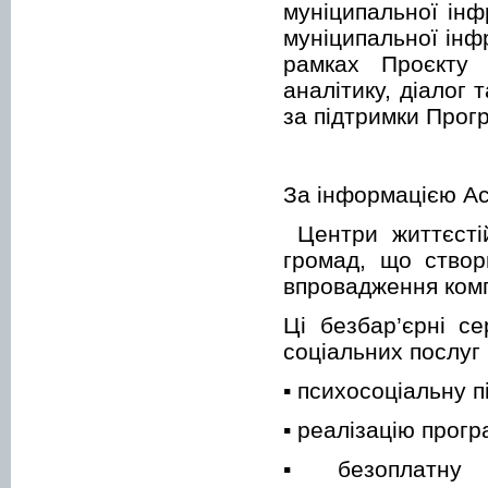
муніципальної інф
муніципальної інф
рамках Проєкту 
аналітику, діалог
за підтримки Про
За інформацією Асо
Центри життєстій
громад, що створ
впровадження комп
Ці безбар’єрні с
соціальних послуг
▪ психосоціальну п
▪ реалізацію прог
▪ безоплатну п