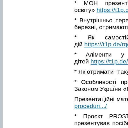
* МОН презент
освіту»
https://t1p
* Внутрішньо пере
березні, отримають
* Як самості
дій
https://t1p.de/r
* Аліменти у
дітей
https://t1p.de
* Як отримати "па
* Особливості пр
Законом України «
Презентаційні мат
proceduri.../
* Проєкт PROSTO
презентував посіб