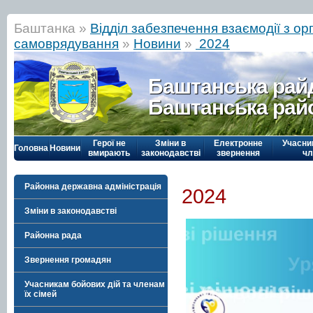
Баштанка »
Відділ забезпечення взаємодії з о
самоврядування
»
Новини
»
2024
Баштанська рай
Баштанська рай
Герої не
Зміни в
Електронне
Учасни
Головна
Новини
вмирають
законодавстві
звернення
чл
Районна державна адміністрація
2024
Зміни в законодавстві
Районна рада
Звернення громадян
Учасникам бойових дій та членам
їх сімей