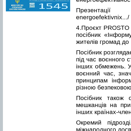
Презентації спі
energoefektivnix.../
4.Проєкт PROSTO «
посібник «Інформ
жителів громад до
Посібник розгляда
під час воєнного 
інших обмежень. У
воєнний час, зна
принципам інфор
різною безпековою
Посібник також 
мешканців на прик
інших країнах-чле
Окремий підрозд
міжнародного досв