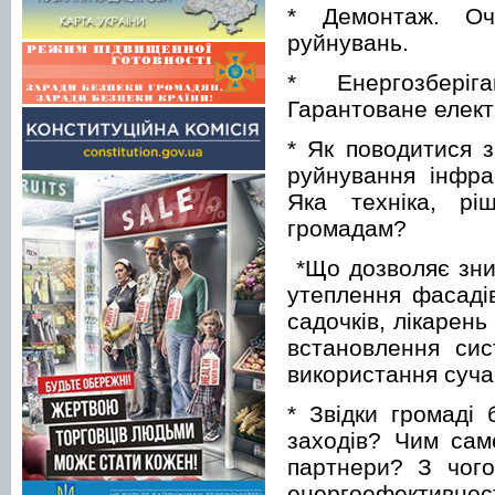
* Демонтаж. Очи
руйнувань.
* Енергозберіга
Гарантоване елек
* Як поводитися з
руйнування інфрас
Яка техніка, рі
громадам?
*Що дозволяє зни
утеплення фасадів
садочків, лікарень
встановлення сис
використання суча
* Звідки громаді
заходів? Чим сам
партнери? З чого
енергоефективнос