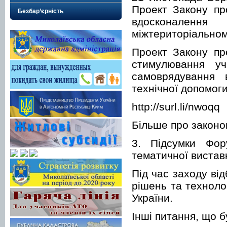
Проект Закону пр
Безбар’єрність
вдосконаленн
міжтериторіальном
Проект Закону пр
стимулювання уч
самоврядування 
технічної допомог
http://surl.li/nwoqq
Більше про законоп
3. Підсумки Фор
тематичної вистав
Під час заходу від
рішень та техноло
України.
Інші питання, що б