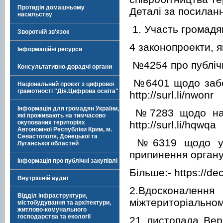
Протидія домашньому
Деталі за посила
насильству
1. Участь громадя
Зворотній зв'язок
4 законопроекти, 
Інформаційні ресурси
№4254 про публічні
Консультативно-дорадчі органи
№6401 щодо забез
Національний проєкт з цифрової
грамотності "Дія.Цифрова освіта"
http://surl.li/nwonr
Інформація для громадян України,
№7283 щодо наро
які проживають на тимчасово
http://surl.li/hqwqa
окупованих територіях
Автономної Республіки Крим, м.
Севастополя, Донецької та
№6319 щодо удос
Луганської областей
припинення органу 
Інформація про публічні закупівлі
Більше:- https://de
Внутрішній аудит
2.Вдосконален
Відділ інфраструктури,
міжтериторіальном
містобудування та архітектури,
житлово-комунального
господарства та екології
21 листопада Вер