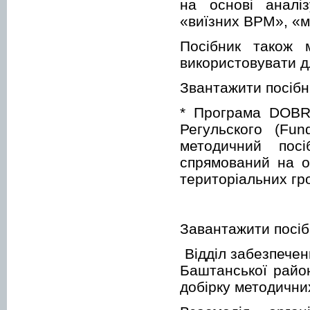
на основі аналіз
«виїзних ВРМ», «м
Посібник також 
використовувати д
Звантажити посібн
* Програма DOBRE
Регульского (Fun
методичний посі
спрямований на о
територіальних гр
Завантажити посі
Відділ забезпечен
Баштанської район
добірку методични