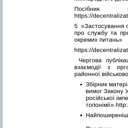
Посібник
https://decentraliz
5 «Застосування 
про службу та про
окремих питань»
https://decentraliz
Чергова публікац
взаємодії з орг
районної військово
Збірник матері
вимог Закону 
російської імпе
топонімії».http:/
Найпоширеніші