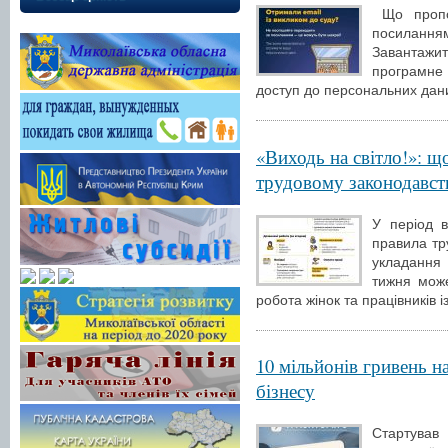
Що пропон
посилання
Завантажи
програмне 
доступ до персональних дани
«Виходь на світло!»: щ
трудовому законодавств
У період в
правила тр
укладання 
тижня може
робота жінок та працівників і
10 мільйонів гривень н
бізнесу
Стартував