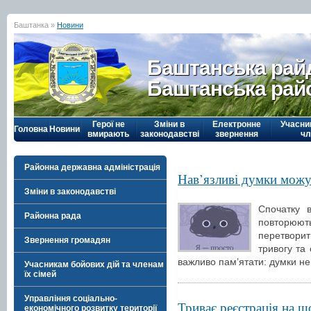
Баштанка »
Новини
Баштанська рай
Баштанська рай
Герої не
Зміни в
Електронне
Учасни
Головна
Новини
вмирають
законодавстві
звернення
чл
Районна державна адміністрація
Нав’язливі думки можу
Зміни в законодавстві
Спочатку 
Районна рада
повторюют
перетворит
Звернення громадян
тривогу та
важливо пам’ятати: думки н
Учасникам бойових дій та членам
їх сімей
Управління соціально-
Триває реєстрація на щ
економічного розвитку території