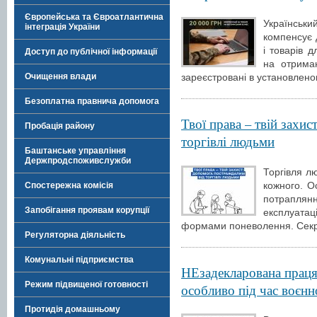
Європейська та Євроатлантична
Українськ
інтеграція України
компенсує 
і товарів 
Доступ до публічної інформації
на отрима
Очищення влади
зареєстровані в установлено
Безоплатна правнича допомога
Твої права – твій захи
Пробація району
торгівлі людьми
Баштанське управління
Держпродспоживслужби
Торгівля л
кожного. О
Спостережна комісія
потрапляння
Запобігання проявам корупції
експлуата
формами поневолення. Секр
Регуляторна діяльність
Комунальні підприємства
НЕзадекларована праця 
Режим підвищеної готовності
особливо під час воєнн
Протидія домашньому