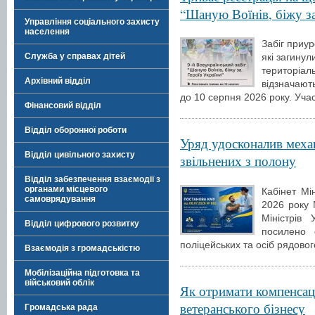
“Шаную Воїнів, біжу за
Управління соціального захисту
населення
Забіг приур
Служба у справах дітей
які загинул
територіа
Архівний відділ
відзначают
до 10 серпня 2026 року. Уча
Фінансовий відділ
Відділ оборонної роботи
Уряд удосконалив механ
Відділ цивільного захисту
звільнених з полону
Відділ забезпечення взаємодії з
органами місцевого
Кабінет Мі
самоврядування
2026 року 
Міністрів
Відділ цифрового розвитку
посилено с
поліцейських та осіб рядовог
Взаємодія з громадськістю
Мобілізаційна підготовка та
військовий облік
Як отримати компенсаці
ветеранського бізнесу
Громадська рада