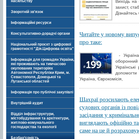
насильству
Виходь на 
захист, ста
Зворотній зв'язок
Дізнайтесь 
Інформаційні ресурси
Читайте у новому випу
Консультативно-дорадчі органи
про таке:
Національний проєкт з цифрової
грамотності "Дія.Цифрова освіта"
- Україна
Інформація для громадян України,
оборонний 
які проживають на тимчасово
Українські
окупованих територіях
допомогти
Автономної Республіки Крим, м.
Севастополя, Донецької та
Україна, Єврокомісія,
Луганської областей
Інформація про публічні закупівлі
Шахраї розсилають елек
Внутрішній аудит
судових органів із пов
засідання у кримінальн
Відділ інфраструктури,
містобудування та архітектури,
виглядають офіційно т
житлово-комунального
господарства та екології
саме на це й розрахову
Безбар’єрність