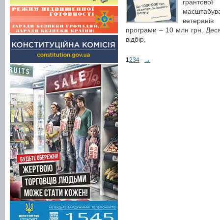
грантової
масштабув
ветеранів
програми – 10 млн грн. Деся
відбір,
1
2
3
4
→