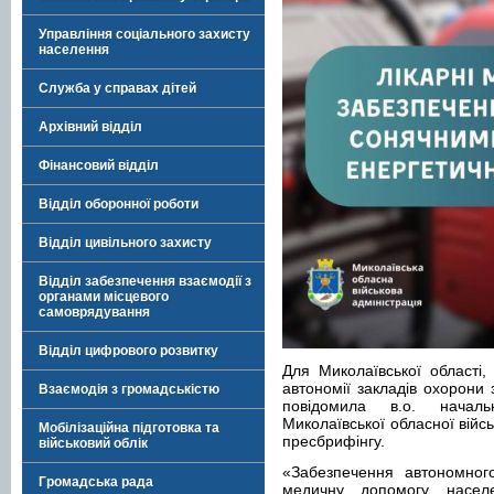
Управління соціального захисту
населення
Служба у справах дітей
Архівний відділ
Фінансовий відділ
Відділ оборонної роботи
Відділ цивільного захисту
Відділ забезпечення взаємодії з
органами місцевого
самоврядування
Відділ цифрового розвитку
Для Миколаївської області,
автономії закладів охорони
Взаємодія з громадськістю
повідомила в.о. началь
Миколаївської обласної війсь
Мобілізаційна підготовка та
пресбрифінгу.
військовий облік
«Забезпечення автономног
Громадська рада
медичну допомогу насел