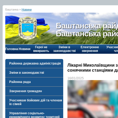
Баштанка »
Новини
Баштанська рай
Баштанська рай
Герої не
Зміни в
Електронне
Учасни
Головна
Новини
вмирають
законодавстві
звернення
чл
Районна державна адміністрація
Лікарні Миколаївщини з
сонячними станціями д
Зміни в законодавстві
16/01/2025
Районна рада
Звернення громадян
Учасникам бойових дій та членам
їх сімей
Управління соціально-
економічного розвитку території