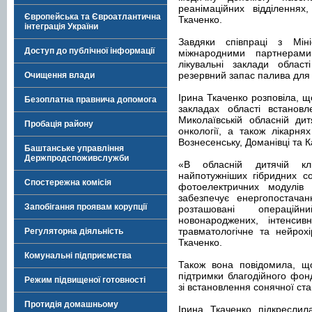
реанімаційних відділеннях
Європейська та Євроатлантична
Ткаченко.
інтеграція України
Завдяки співпраці з Міні
Доступ до публічної інформації
міжнародними партнерами
лікувальні заклади облас
резервний запас палива для 
Очищення влади
Ірина Ткаченко розповіла, 
Безоплатна правнича допомога
закладах області встановл
Миколаївській обласній дитя
Пробація району
онкології, а також лікарня
Вознесенську, Доманівці та К
Баштанське управління
Держпродспоживслужби
«В обласній дитячій кл
найпотужніших гібридних со
Спостережна комісія
фотоелектричних модулів 
забезпечує енергопостачан
Запобігання проявам корупції
розташовані операцій
новонароджених, інтенсивн
травматологічне та нейрохі
Регуляторна діяльність
Ткаченко.
Комунальні підприємства
Також вона повідомила, що
підтримки благодійного фон
Режим підвищеної готовності
зі встановлення сонячної ста
Протидія домашньому
Ірина Ткаченко підкреслил