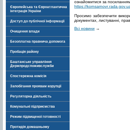
ознайомитися за посилання
https://komsamovr.rada.gov.u
Європейська та Євроатлантична
інтеграція України
Просимо забезпечити викори
документах, листуванні, прав
Доступ до публічної інформації
Всі новини
→
Очищення влади
Безоплатна правнича допомога
Пробація району
Баштанське управління
Держпродспоживслужби
Спостережна комісія
Запобігання проявам корупції
Регуляторна діяльність
Комунальні підприємства
Режим підвищеної готовності
Протидія домашньому