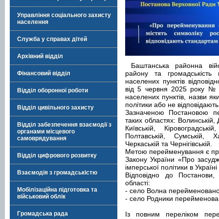
Управління соціального захисту
населення
Служба у справах дітей
Архівний відділ
Баштанська районна війсь
району та громадськість
Фінансовий відділ
населених пунктів відповід
від 5 червня 2025 року №
Відділ оборонної роботи
населених пунктів, назви яки
політики або не відповідают
Відділ цивільного захисту
Зазначеною Постановою пе
таких областях: Волинській, 
Відділ забезпечення взаємодії з
Київській, Кіровоградській
органами місцевого
Полтавській, Сумській, Ха
самоврядування
Черкаській та Чернігівській.
Метою перейменування є прив
Відділ цифрового розвитку
Закону України «Про засудж
імперської політики в Україні
Взаємодія з громадськістю
Відповідно до Постанови,
області:
Мобілізаційна підготовка та
- село Волна перейменовано
військовий облік
- село Родники перейменова
Громадська рада
Із повним переліком пер