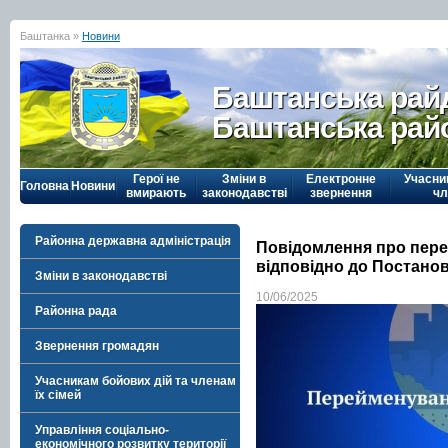
Баштанка »
Новини
Баштанська рай
Баштанська рай
Герої не
Зміни в
Електронне
Учасни
Головна
Новини
вмирають
законодавстві
звернення
чл
Районна державна адміністрація
Повідомлення про пере
відповідно до Постано
Зміни в законодавстві
10/06/2025
Районна рада
Звернення громадян
Учасникам бойових дій та членам
їх сімей
Управління соціально-
економічного розвитку території