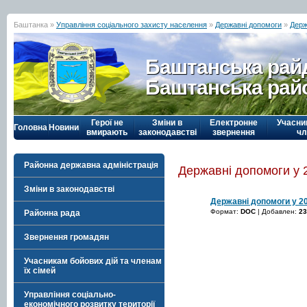
Баштанка »
Управління соціального захисту населення
»
Державні допомоги
»
Держ
Баштанська рай
Баштанська рай
Герої не
Зміни в
Електронне
Учасни
Головна
Новини
вмирають
законодавстві
звернення
чл
Районна державна адміністрація
Державні допомоги у 
Зміни в законодавстві
Державні допомоги у 20
Формат:
DOC
| Добавлен:
23
Районна рада
Звернення громадян
Учасникам бойових дій та членам
їх сімей
Управління соціально-
економічного розвитку території