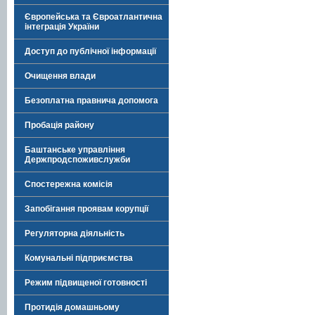
Європейська та Євроатлантична
інтеграція України
Доступ до публічної інформації
Очищення влади
Безоплатна правнича допомога
Пробація району
Баштанське управління
Держпродспоживслужби
Спостережна комісія
Запобігання проявам корупції
Регуляторна діяльність
Комунальні підприємства
Режим підвищеної готовності
Протидія домашньому