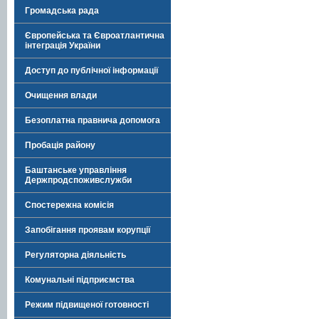
Громадська рада
Європейська та Євроатлантична
інтеграція України
Доступ до публічної інформації
Очищення влади
Безоплатна правнича допомога
Пробація району
Баштанське управління
Держпродспоживслужби
Спостережна комісія
Запобігання проявам корупції
Регуляторна діяльність
Комунальні підприємства
Режим підвищеної готовності