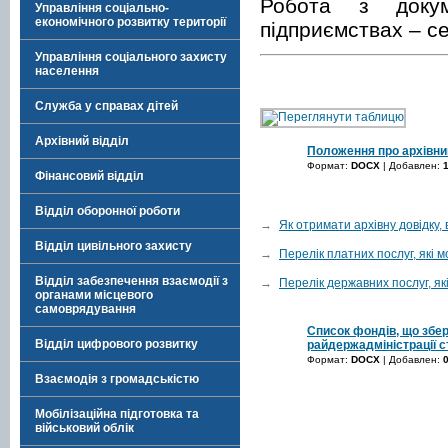
Робота з докум
Управління соціально-
економічного розвитку території
підприємствах – се
Управління соціального захисту
населення
Служба у справах дітей
Архівний відділ
Положення про архівний
Формат:
DOCX
| Добавлен:
Фінансовий відділ
Відділ оборонної роботи
→
Як отримати архівну довідку, 
Відділ цивільного захисту
→
Перелік платних послуг, які
Відділ забезпечення взаємодії з
→
Перелік державних послуг, я
органами місцевого
самоврядування
Список фондів, що збер
Відділ цифрового розвитку
райдержадміністрації с
Формат:
DOCX
| Добавлен:
Взаємодія з громадськістю
Мобілізаційна підготовка та
військовий облік