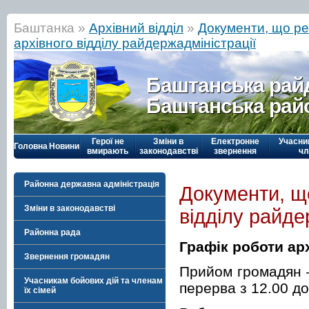
Баштанка »
Архівний відділ
»
Документи, що р
архівного відділу райдержадміністрації
Баштанська рай
Баштанська рай
Герої не
Зміни в
Електронне
Учасни
Головна
Новини
вмирають
законодавстві
звернення
чл
Районна державна адміністрація
Документи, щ
Зміни в законодавстві
відділу райде
Районна рада
Графік роботи ар
Звернення громадян
Прийом громадян – 
Учасникам бойових дій та членам
перерва з 12.00 до
їх сімей