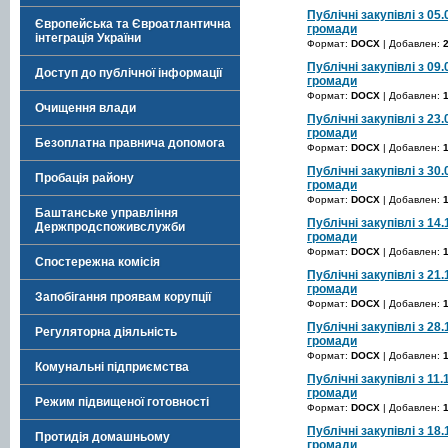
Публічні закупівлі з 05
Європейська та Євроатлантична
громади
інтеграція України
Формат:
DOCX
| Добавлен:
Публічні закупівлі з 09
Доступ до публічної інформації
громади
Формат:
DOCX
| Добавлен:
Очищення влади
Публічні закупівлі з 23
громади
Безоплатна правнича допомога
Формат:
DOCX
| Добавлен:
Публічні закупівлі з 30
Пробація району
громади
Формат:
DOCX
| Добавлен:
Баштанське управління
Публічні закупівлі з 14
Держпродспоживслужби
громади
Формат:
DOCX
| Добавлен:
Спостережна комісія
Публічні закупівлі з 21
громади
Запобігання проявам корупції
Формат:
DOCX
| Добавлен:
Публічні закупівлі з 28
Регуляторна діяльність
громади
Формат:
DOCX
| Добавлен:
Комунальні підприємства
Публічні закупівлі з 11
громади
Режим підвищеної готовності
Формат:
DOCX
| Добавлен:
Публічні закупівлі з 18
Протидія домашньому
громади