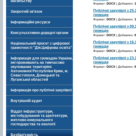
насильству
Формат:
DOCX
| Добавлен:
Публічні закупівлі з 25
Зворотній зв'язок
громади
Формат:
DOCX
| Добавлен:
Інформаційні ресурси
Публічні закупівлі з 09
громади
Консультативно-дорадчі органи
Формат:
DOCX
| Добавлен:
Публічні закупівлі з 16
Національний проєкт з цифрової
громади
грамотності "Дія.Цифрова освіта"
Формат:
DOCX
| Добавлен:
Публічні закупівлі з 23
Інформація для громадян України,
громади
які проживають на тимчасово
окупованих територіях
Формат:
DOCX
| Добавлен:
Автономної Республіки Крим, м.
Севастополя, Донецької та
Луганської областей
Інформація про публічні закупівлі
Внутрішній аудит
Відділ інфраструктури,
містобудування та архітектури,
житлово-комунального
господарства та екології
Безбар’єрність