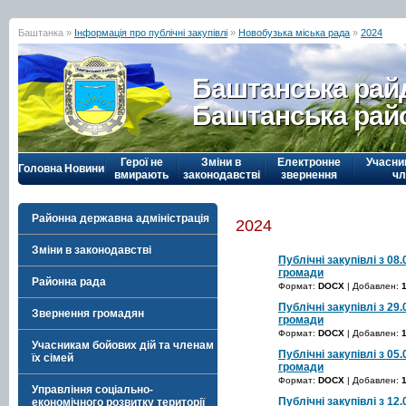
Баштанка »
Інформація про публічні закупівлі
»
Новобузька міська рада
»
2024
Баштанська рай
Баштанська рай
Герої не
Зміни в
Електронне
Учасни
Головна
Новини
вмирають
законодавстві
звернення
чл
Районна державна адміністрація
2024
Зміни в законодавстві
Публічні закупівлі з 08
громади
Районна рада
Формат:
DOCX
| Добавлен:
Публічні закупівлі з 29
Звернення громадян
громади
Формат:
DOCX
| Добавлен:
Учасникам бойових дій та членам
Публічні закупівлі з 05
їх сімей
громади
Формат:
DOCX
| Добавлен:
Управління соціально-
Публічні закупівлі з 12
економічного розвитку території